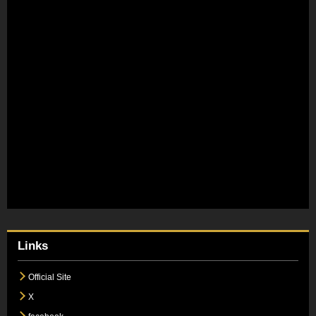
Links
Official Site
X