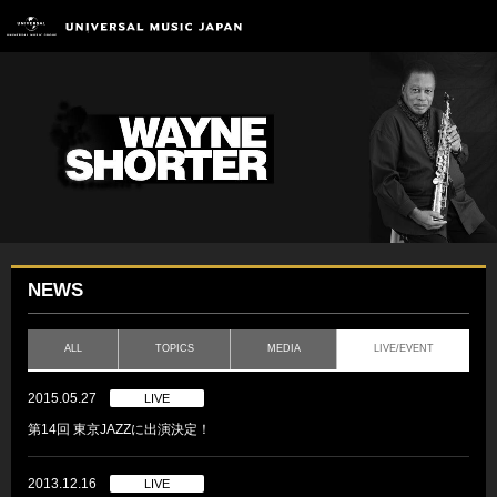
NEWS
ALL
TOPICS
MEDIA
LIVE/EVENT
2015.05.27
LIVE
第14回 東京JAZZに出演決定！
2013.12.16
LIVE