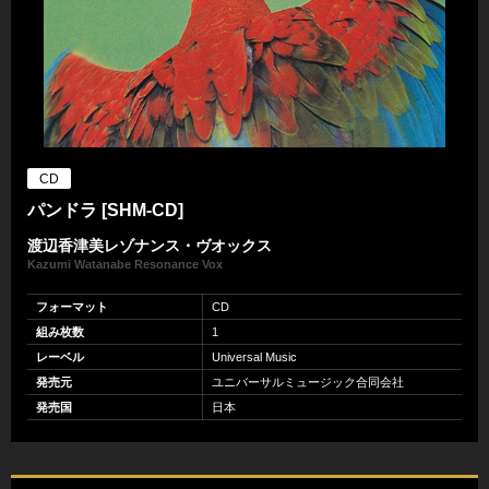
CD
パンドラ [SHM-CD]
渡辺香津美レゾナンス・ヴオックス
Kazumi Watanabe Resonance Vox
フォーマット
CD
組み枚数
1
レーベル
Universal Music
発売元
ユニバーサルミュージック合同会社
発売国
日本