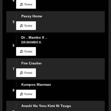
4
Passy Home
5
Dr．Mambo X．
DR.MAMBO X.
6
Fire Cracker
7
Kumpoo Manman
8
Arashi No Yoru Kimi Ni Tsugu