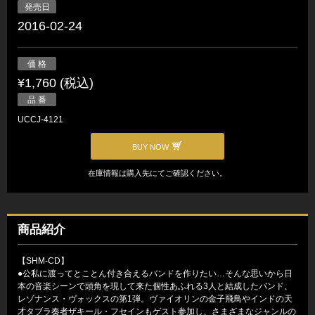
発売日
2016-02-24
価 格
¥1,760 (税込)
品 番
UCCJ-4121
BUY NOW
在庫情報は購入先にてご確認ください。
商品紹介
【SHM-CD】
●公私に渡ってとことん付き合えるバンドを作りたい…そんな思いから日
本の音楽シーンで頭角を現して来た個性あふれる3人と結成したバンド、
レゾナンス・ヴォックスの第1弾。ヴァイオリンの金子飛鳥やインドの天
才タブラ奏者ザキール・フセインもゲスト参加し、さまざまなジャンルの