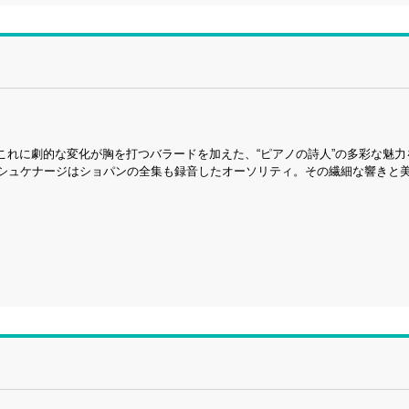
これに劇的な変化が胸を打つバラードを加えた、“ピアノの詩人”の多彩な魅力
アシュケナージはショパンの全集も録音したオーソリティ。その繊細な響きと