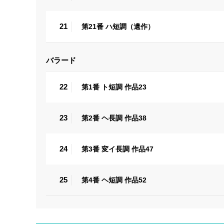
21
第21番 ハ短調（遺作）
バラード
22
第1番 ト短調 作品23
23
第2番 ヘ長調 作品38
24
第3番 変イ長調 作品47
25
第4番 ヘ短調 作品52