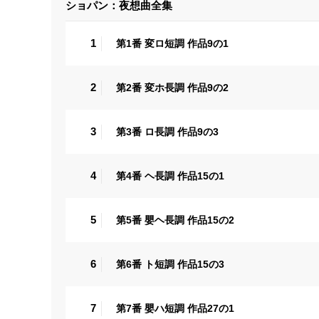
ショパン：夜想曲全集
1
第1番 変ロ短調 作品9の1
2
第2番 変ホ長調 作品9の2
3
第3番 ロ長調 作品9の3
4
第4番 ヘ長調 作品15の1
5
第5番 嬰ヘ長調 作品15の2
6
第6番 ト短調 作品15の3
7
第7番 嬰ハ短調 作品27の1