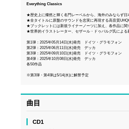
Everything Classics
★歴史上に燦然と輝く名門レーベルから、海外のみならず日本
★全タイトルに原盤のサウンドを忠実に再現する高音質UHQ
★ブックレットには新規ライナーノーツに加え、各作品に関
★世界的イラストレーター、セザール・ドゥバルグ氏による
第1弾：2025年05月14日(水)発売 ドイツ・グラモフォン
第2弾：2025年06月11日(水)発売 デッカ
第3弾：2025年09月10日(水)発売 ドイツ・グラモフォン
第4弾：2025年10月08日(水)発売 デッカ
各50作品
※第3弾・第4弾は5/14(水)に解禁予定
曲目
CD1