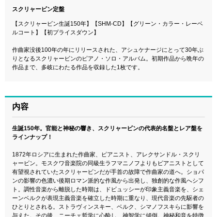
スクリャービン定盤
【スクリャービン生誕150年】【SHM-CD】【グリーン・カラー・レーベ
ルコート】【初プライスダウン】
作曲家没後100年の年にリリースされた、アシュケナージにとって30年ぶ
りとなるスクリャービンのピアノ・ソロ・アルバム。初期作品から晩年の
作品まで、多岐にわたる作品を収録した1枚です。
内容
生誕150年。官能と神秘の響き、スクリャービンの代表的名盤とレア盤を
ラインナップ！
1872年ロシアに生まれた作曲家、ピアニスト、アレクサンドル・スクリ
ャービン。モスクワ音楽院の同級生ラフマニノフよりもピアニストとして
有望視されていたスクリャービンだが手首の故障で作曲家の道へ。ショパ
ンの影響の色濃い後期ロマン派的な作風から出発し、独創的な作風へシフ
ト。調性音楽から離脱した時期は、ドビュッシーが印象主義音楽を、シェ
ーンベルクが表現主義音楽を確立した時期に重なり、現代音楽の先駆者の
ひとりとされる。ストラヴィンスキー、ベルク、シマノフスキらに影響を
与えた。その後、ニーチェ哲学に心酔し、神智学に傾倒。神秘和音を特徴