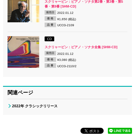
スクリャービン：ピアノ・ソナタ第2番・第3番・第5
番・第9番 [SHM-CD]
発売日
2022.01.12
価 格
¥1,650 (税込)
品 番
UCCG-2109
CD
スクリャービン：ピアノ・ソナタ全集 [SHM-CD]
発売日
2022.01.12
価 格
¥3,080 (税込)
品 番
UCCG-2110/2
関連ページ
2022年 クラシックリリース