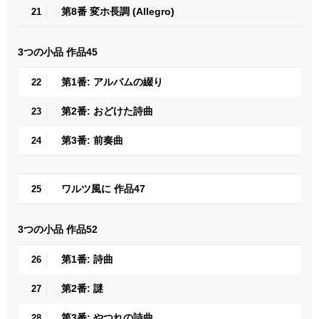
第8番 変ホ長調 (Allegro)
21
3つの小品 作品45
第1番: アルバムの綴り
22
第2番: おどけた詩曲
23
第3番: 前奏曲
24
ワルツ風に 作品47
25
3つの小品 作品52
第1番: 詩曲
26
第2番: 謎
27
第3番: やつれの詩曲
28