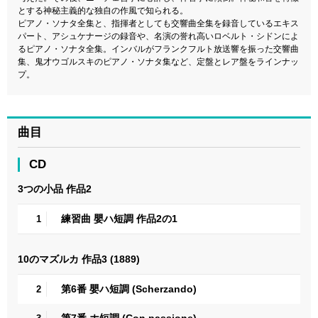
とする神秘主義的な独自の作風で知られる。
ピアノ・ソナタ全集と、指揮者としても交響曲全集を録音しているエキス
パート、アシュケナージの録音や、名演の誉れ高いロベルト・シドンによ
るピアノ・ソナタ全集。インバルがフランクフルト放送響を振った交響曲
集、鬼才ウゴルスキのピアノ・ソナタ集など、定盤とレア盤をラインナッ
プ。
曲目
CD
3つの小品 作品2
練習曲 嬰ハ短調 作品2の1
1
10のマズルカ 作品3 (1889)
第6番 嬰ハ短調 (Scherzando)
2
第7番 ホ短調 (Con passione)