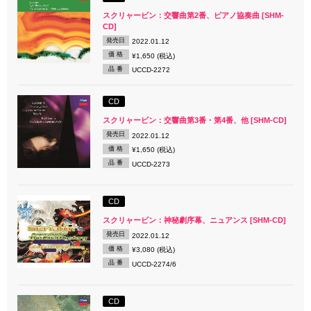
スクリャービン：交響曲第2番、ピアノ協奏曲 [SHM-
CD]
発売日
2022.01.12
価 格
¥1,650 (税込)
品 番
UCCD-2272
CD
スクリャービン：交響曲第3番・第4番、他 [SHM-CD]
発売日
2022.01.12
価 格
¥1,650 (税込)
品 番
UCCD-2273
CD
スクリャービン：神秘劇序幕、ニュアンス [SHM-CD]
発売日
2022.01.12
価 格
¥3,080 (税込)
品 番
UCCD-2274/6
CD