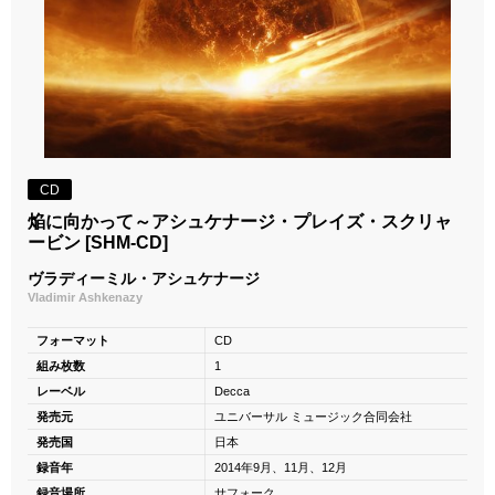
CD
焔に向かって～アシュケナージ・プレイズ・スクリャ
ービン [SHM-CD]
ヴラディーミル・アシュケナージ
Vladimir Ashkenazy
フォーマット
CD
組み枚数
1
レーベル
Decca
発売元
ユニバーサル ミュージック合同会社
発売国
日本
録音年
2014年9月、11月、12月
録音場所
サフォーク