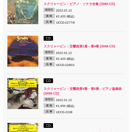
スクリャービン：ピアノ・ソナタ全集 [SHM-CD]
発売日
2022.01.12
価 格
¥2,420 (税込)
品 番
UCCD-2277/8
CD
スクリャービン：交響曲第1番～第4番 [SHM-CD]
発売日
2022.01.12
価 格
¥2,420 (税込)
品 番
UCCD-2280/1
CD
スクリャービン：交響曲第4番・第5番、ピアノ協奏曲
[SHM-CD]
発売日
2022.01.12
価 格
¥1,650 (税込)
品 番
UCCG-2108
CD