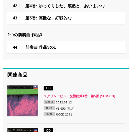
第4番: ゆっくりした、漠然と、あいまいな
42
第5番: 高慢な、好戦的な
43
2つの前奏曲 作品3
前奏曲 作品3の1
44
関連商品
CD
スクリャービン：交響曲第1番・第5番 [SHM-CD]
発売日
2022.01.12
価 格
¥1,650 (税込)
品 番
UCCD-2271
CD