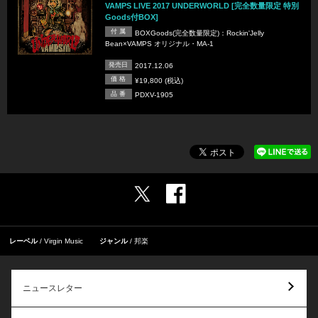
VAMPS LIVE 2017 UNDERWORLD [完全数量限定 特別
Goods付BOX]
付 属
BOXGoods(完全数量限定)：Rockin'Jelly
Bean×VAMPS オリジナル・MA-1
発売日
2017.12.06
価 格
¥19,800 (税込)
品 番
PDXV-1905
レーベル
Virgin Music
ジャンル
邦楽
ニュースレター