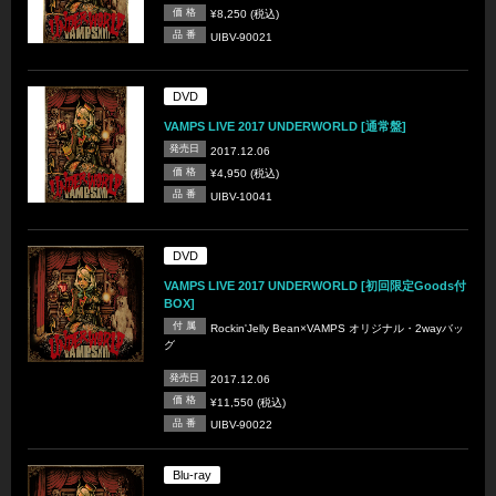
価 格
¥8,250 (税込)
品 番
UIBV-90021
DVD
VAMPS LIVE 2017 UNDERWORLD [通常盤]
発売日
2017.12.06
価 格
¥4,950 (税込)
品 番
UIBV-10041
DVD
VAMPS LIVE 2017 UNDERWORLD [初回限定Goods付
BOX]
付 属
Rockin'Jelly Bean×VAMPS オリジナル・2wayバッ
グ
発売日
2017.12.06
価 格
¥11,550 (税込)
品 番
UIBV-90022
Blu-ray