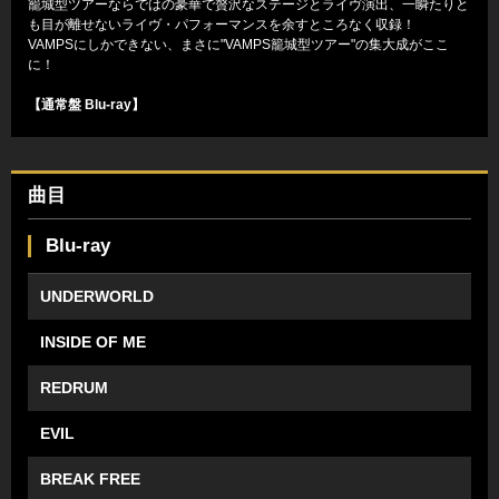
籠城型ツアーならではの豪華で贅沢なステージとライヴ演出、一瞬たりと
も目が離せないライヴ・パフォーマンスを余すところなく収録！
VAMPSにしかできない、まさに"VAMPS籠城型ツアー"の集大成がここ
に！
【通常盤 Blu-ray】
曲目
Blu-ray
UNDERWORLD
INSIDE OF ME
REDRUM
EVIL
BREAK FREE