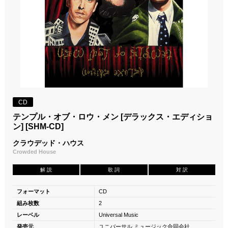
CD
テンプル・オブ・ロウ・メン [デラックス・エディショ
ン] [SHM-CD]
クラウデッド・ハウス
Crowded House
解 説
歌 詞
対 訳
フォーマット
CD
組み枚数
2
レーベル
Universal Music
発売元
ユニバーサル ミュージック合同会社