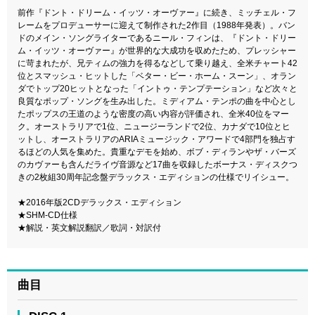
前作『ドント・ドリーム・イッツ・オーヴァー』に続き、ミッチェル・フ
レームをプロデューサーに迎えて制作された2作目（1988年発表）。バン
ドのメイン・ソングライターであるニール・フィンは、『ドント・ドリー
ム・イッツ・オーヴァー』が世界的な大成功を収めたため、プレッシャー
に苛まれたが、兄ティムの強力を得るなどして乗り越え、全米チャート42
位とスマッシュ・ヒットした「ベター・ビー・ホーム・スーン」、オラン
ダでトップ20ヒットとなった「イントゥ・テンプテーション」など次々と
良質なポップ・ソングを生み出した。ミディアム・テンポの曲を中心とし
たポップスの王道のような密度の高い内容が評価され、全米40位をマー
ク。オーストラリアで1位、ニュージーランドで2位、カナダで10位とヒ
ットし、オーストラリアのARIAミュージック・アワードで4部門を独占す
るほどの人気を集めた。貴重なデモを始め、ボブ・ディランやザ・バーズ
のカヴァーも含んだライヴ音源など17曲を収録したボーナス・ディスクつ
きの2枚組30周年記念盤デラックス・エディションの仕様でリイシュー。
★2016年版2CDデラックス・エディション
★SHM-CD仕様
★解説・英文解説翻訳／歌詞・対訳付
曲目