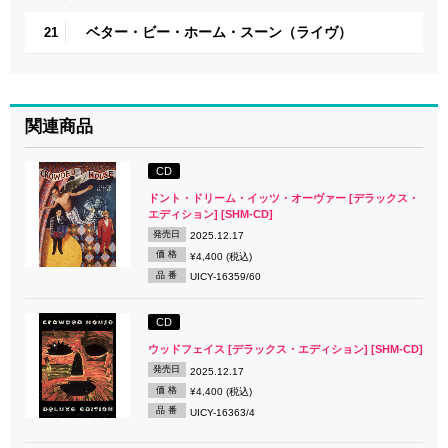
ベター・ビー・ホーム・スーン（ライヴ）
21
関連商品
CD
ドント・ドリーム・イッツ・オーヴァー [デラックス・
エディション] [SHM-CD]
発売日
2025.12.17
価 格
¥4,400 (税込)
品 番
UICY-16359/60
CD
ウッドフェイス [デラックス・エディション] [SHM-CD]
発売日
2025.12.17
価 格
¥4,400 (税込)
品 番
UICY-16363/4