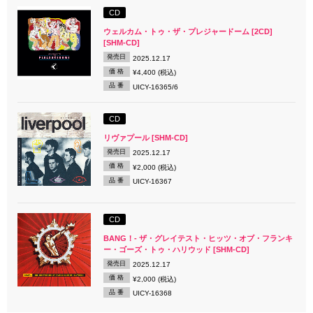
CD
ウェルカム・トゥ・ザ・プレジャードーム [2CD]
[SHM-CD]
発売日
2025.12.17
価 格
¥4,400 (税込)
品 番
UICY-16365/6
CD
リヴァプール [SHM-CD]
発売日
2025.12.17
価 格
¥2,000 (税込)
品 番
UICY-16367
CD
BANG！- ザ・グレイテスト・ヒッツ・オブ・フランキ
ー・ゴーズ・トゥ・ハリウッド [SHM-CD]
発売日
2025.12.17
価 格
¥2,000 (税込)
品 番
UICY-16368