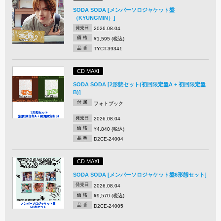
SODA SODA [メンバーソロジャケット盤
（KYUNGMIN）]
発売日
2026.08.04
価 格
¥1,595 (税込)
品 番
TYCT-39341
CD MAXI
SODA SODA [2形態セット(初回限定盤A + 初回限定盤
B)]
付 属
フォトブック
発売日
2026.08.04
価 格
¥4,840 (税込)
品 番
D2CE-24004
CD MAXI
SODA SODA [メンバーソロジャケット盤6形態セット]
発売日
2026.08.04
価 格
¥9,570 (税込)
品 番
D2CE-24005