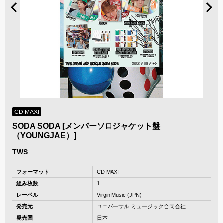
CD MAXI
SODA SODA [メンバーソロジャケット盤
（YOUNGJAE）]
TWS
フォーマット
CD MAXI
組み枚数
1
レーベル
Virgin Music (JPN)
発売元
ユニバーサル ミュージック合同会社
発売国
日本