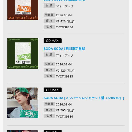
付 属
フォトブック
発売日
2026.08.04
価 格
¥2,420 (税込)
品 番
TYCT-39334
CD MAXI
SODA SODA [初回限定盤B]
付 属
フォトブック
発売日
2026.08.04
価 格
¥2,420 (税込)
品 番
TYCT-39335
CD MAXI
SODA SODA [メンバーソロジャケット盤（SHINYU）]
発売日
2026.08.04
価 格
¥1,595 (税込)
品 番
TYCT-39336