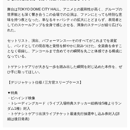
舞台はTOKYO DOME CITY HALL。アニメとの親和性が高く、グループの
世界観とも深く響き合うこの会場での公演は、ファンにとっても特別な意
味を持つ夜となった。単なるキャパシティの拡大にとどまらず、表現者と
してのスケールアップを全身で感じさせる、渾身のステージが繰り広げら
れた。
セットリスト、演出、パフォーマンス──そのすべてがこれまでを凌駕
し、バンドとしての現在地と覚悟を鮮やかに刻みつけた。全楽曲を余すこ
となく収録し、アンコールまで含めてその瞬間を丸ごと体感できる構成に
なっている。
トゲナシトゲアリが大きな一歩を踏み出した瞬間を封じ込めた本作を、ぜ
ひ手に取ってほしい。
【デジジャケット仕様 / 三方背スリーブケース】
▼特典
・ビハインド映像
・トレーディングカード（ライブ入場特典ステッカー絵柄/全5種よりラン
ダム1種）封入
・トゲナシトゲアリ出演ライブチケット最速先行抽選申し込み券封入(詳
細は後日発表)