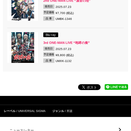
2nd ONE-MAN LIVE “凛音の理”
発売日
2025.07.23
予定価格
¥7,700 (税込)
品 番
UMBK-1346
Blu-ray
3rd ONE-MAN LIVE “咆哮の奏”
発売日
2025.07.23
予定価格
¥8,800 (税込)
品 番
UMXK-1132
レーベル
UNIVERSAL SIGMA
ジャンル
邦楽
ニュースレター