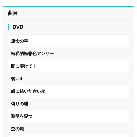
曲目
DVD
運命の華
極私的極彩色アンサー
闇に溶けてく
碧いif
蝶に結いた赤い糸
偽りの理
黎明を穿つ
空の箱