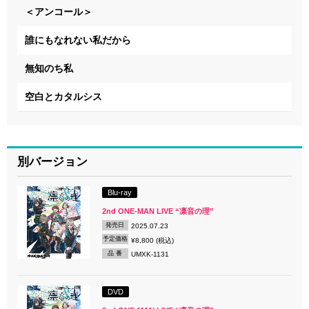
＜アンコール＞
誰にもなれない私だから
無知のち私
空白とカタルシス
別バージョン
Blu-ray
2nd ONE-MAN LIVE “凛音の理”
発売日
2025.07.23
予定価格
¥8,800 (税込)
品 番
UMXK-1131
DVD