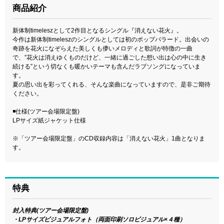
商品紹介
新体制timeleszとして2作目となるシングル『消えない花火』。
今作は新体制timeleszのシングルとしては初のポップバラード。出会いの
奇跡を花火になぞらえた美しくも儚いメロディと歌詞が特徴の一曲
で、”花火は消えゆくものだけど、一緒に過ごした想い出は心の中に生き
続ける”という切なくも暖かいテーマも含んだラブソングになっていま
す。
夏の思い出を彩ってくれる、そんな楽曲になっていますので、是非ご期待
ください。
◾️仕様(ツアー会場限定盤)
LPサイズ紙ジャケット仕様
※「ツアー会場限定盤」のCD収録内容は「消えない花火」1曲となりま
す。
特典
封入特典(ツアー会場限定盤)
・LPサイズビジュアルフォト（両面印刷ソロビジュアル×４種）