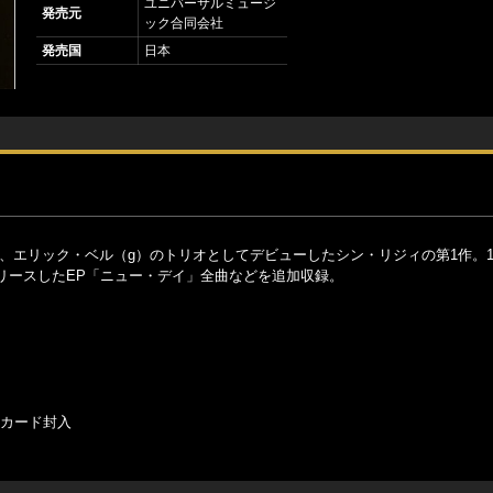
ユニバーサルミュージ
発売元
ック合同会社
発売国
日本
）、エリック・ベル（g）のトリオとしてデビューしたシン・リジィの第1作。1
リースしたEP「ニュー・デイ」全曲などを追加収録。
・カード封入