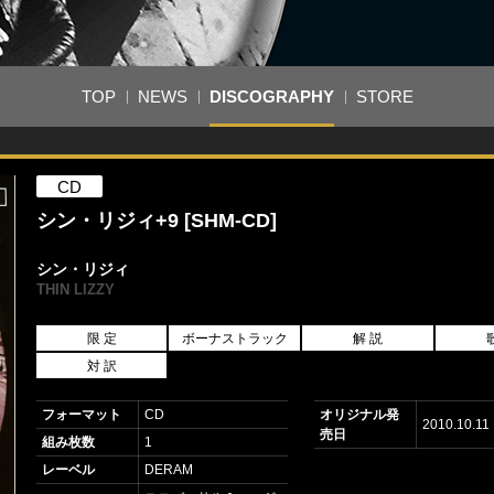
TOP
NEWS
DISCOGRAPHY
STORE
CD
シン・リジィ+9 [SHM-CD]
シン・リジィ
THIN LIZZY
限 定
ボーナストラック
解 説
対 訳
フォーマット
CD
オリジナル発
2010.10.11
売日
組み枚数
1
レーベル
DERAM