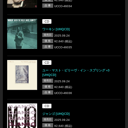
¥2,640 (税込)
品 番
UCCO-46034
CD
ワーキン [UHQCD]
発売日
2025.09.24
価 格
¥2,640 (税込)
品 番
UCCO-46035
CD
ユー・マスト・ビリーヴ・イン・スプリング +3
[UHQCD]
発売日
2025.09.24
価 格
¥2,640 (税込)
品 番
UCCO-46036
CD
ジャンゴ [UHQCD]
発売日
2025.09.24
価 格
¥2,640 (税込)