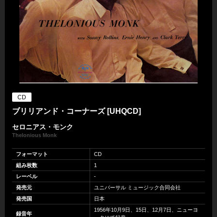
CD
ブリリアンド・コーナーズ [UHQCD]
セロニアス・モンク
Thelonious Monk
フォーマット
CD
組み枚数
1
レーベル
-
発売元
ユニバーサル ミュージック合同会社
発売国
日本
1956年10月9日、15日、12月7日、ニューヨ
録音年