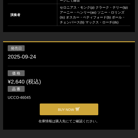
ークにて録音
セロニアス・モンク(p) クラーク・テリー(tp)
アーニー・ヘンリー(as) ソニー・ロリンズ
演奏者
(ts) オスカー・ペティフォード(b) ポール・
チェンバース(b) マックス・ローチ(ds)
発売日
2025-09-24
価 格
¥2,640 (税込)
品 番
UCCO-46045
BUY NOW
在庫情報は購入先にてご確認ください。