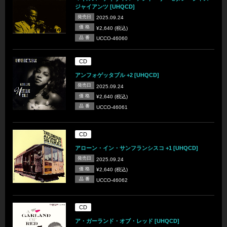
ジャイアンツ [UHQCD]
発売日
2025.09.24
価 格
¥2,640 (税込)
品 番
UCCO-46060
CD
アンフォゲッタブル +2 [UHQCD]
発売日
2025.09.24
価 格
¥2,640 (税込)
品 番
UCCO-46061
CD
アローン・イン・サンフランシスコ +1 [UHQCD]
発売日
2025.09.24
価 格
¥2,640 (税込)
品 番
UCCO-46062
CD
ア・ガーランド・オブ・レッド [UHQCD]