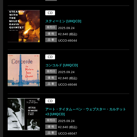
CD
スティーミン [UHQCD]
発売日
2025.09.24
価 格
¥2,640 (税込)
品 番
UCCO-46044
CD
コンコルド [UHQCD]
発売日
2025.09.24
価 格
¥2,640 (税込)
品 番
UCCO-46046
CD
アート・テイタム～ベン・ウェブスター・カルテット
+3 [UHQCD]
発売日
2025.09.24
価 格
¥2,640 (税込)
品 番
UCCO-46047