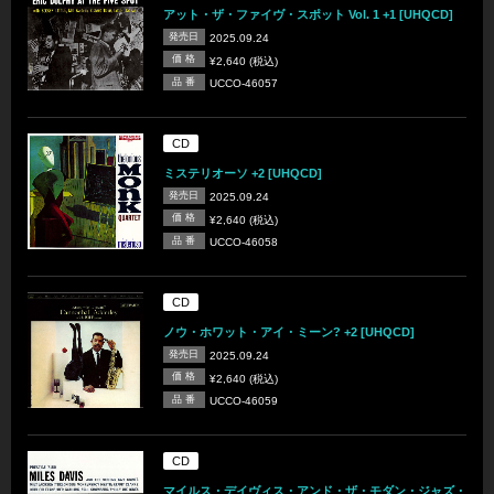
アット・ザ・ファイヴ・スポット Vol. 1 +1 [UHQCD]
発売日
2025.09.24
価 格
¥2,640 (税込)
品 番
UCCO-46057
CD
ミステリオーソ +2 [UHQCD]
発売日
2025.09.24
価 格
¥2,640 (税込)
品 番
UCCO-46058
CD
ノウ・ホワット・アイ・ミーン? +2 [UHQCD]
発売日
2025.09.24
価 格
¥2,640 (税込)
品 番
UCCO-46059
CD
マイルス・デイヴィス・アンド・ザ・モダン・ジャズ・