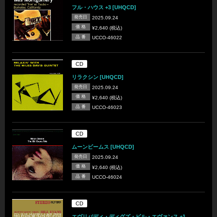
フル・ハウス +3 [UHQCD]
発売日
2025.09.24
価 格
¥2,640 (税込)
品 番
UCCO-46022
CD
リラクシン [UHQCD]
発売日
2025.09.24
価 格
¥2,640 (税込)
品 番
UCCO-46023
CD
ムーンビームス [UHQCD]
発売日
2025.09.24
価 格
¥2,640 (税込)
品 番
UCCO-46024
CD
エヴリバディ・ディグズ・ビル・エヴァンス +1