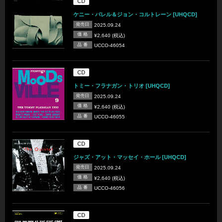
CD
ケニー・バレル＆ジョン・コルトレーン [UHQCD]
発売日
2025.09.24
価 格
¥2,640 (税込)
品 番
UCCO-46054
CD
トミー・フラナガン・トリオ [UHQCD]
発売日
2025.09.24
価 格
¥2,640 (税込)
品 番
UCCO-46055
CD
ジャズ・アット・マッセイ・ホール [UHQCD]
発売日
2025.09.24
価 格
¥2,640 (税込)
品 番
UCCO-46056
CD