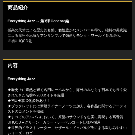
商品紹介
Everything Jazz ～ 第3弾 Concord編
孤高の天才による歴史的名盤。個性豊かなメンバーを得て、独特の美意識
による摩訶不思議なアンサンブルで強烈なモンク・ワールドを具現化。
※初UHQCD化
内容
Everything Jazz
★歴史上に燦然と輝く名門レーベルから、海外のみならず日本でも長く愛
されてきた名盤を200タイトル厳選
★初UHQCD化多数あり！
★ブックレットには新規ライナーノーツに加え、各作品に関するアーティ
ストのコメントを掲載
★すべてのアルバムにおいて、原盤のサウンドを忠実に再現する高音質
UHQCD＋グリーン・カラー・レーベルコート仕様を採用
★世界的イラストレーター、セザール・ドゥバルグ氏による親しみやすい
シリーズ・ロゴ