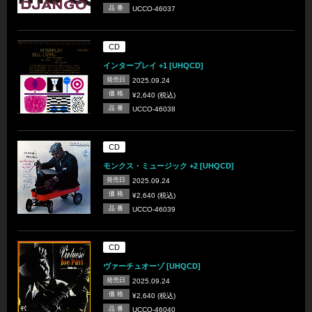
品 番
UCCO-46037
CD
インタープレイ +1 [UHQCD]
発売日
2025.09.24
価 格
¥2,640 (税込)
品 番
UCCO-46038
CD
モンクス・ミュージック +2 [UHQCD]
発売日
2025.09.24
価 格
¥2,640 (税込)
品 番
UCCO-46039
CD
ヴァーチュオーゾ [UHQCD]
発売日
2025.09.24
価 格
¥2,640 (税込)
品 番
UCCO-46040