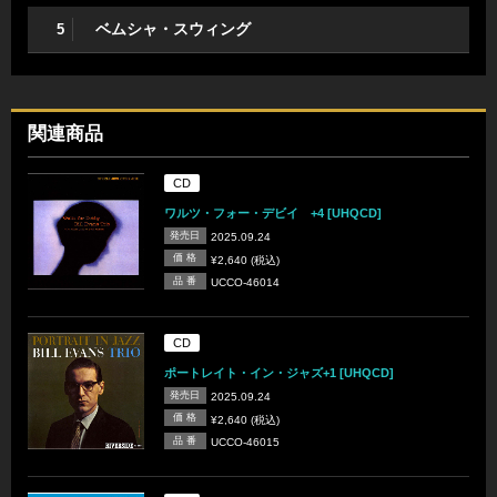
ベムシャ・スウィング
5
関連商品
CD
ワルツ・フォー・デビイ +4 [UHQCD]
発売日
2025.09.24
価 格
¥2,640 (税込)
品 番
UCCO-46014
CD
ポートレイト・イン・ジャズ+1 [UHQCD]
発売日
2025.09.24
価 格
¥2,640 (税込)
品 番
UCCO-46015