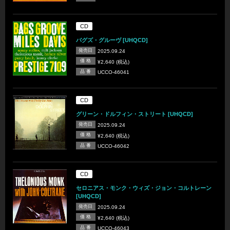
CD
バグズ・グルーヴ [UHQCD]
発売日
2025.09.24
価 格
¥2,640 (税込)
品 番
UCCO-46041
CD
グリーン・ドルフィン・ストリート [UHQCD]
発売日
2025.09.24
価 格
¥2,640 (税込)
品 番
UCCO-46042
CD
セロニアス・モンク・ウィズ・ジョン・コルトレーン
[UHQCD]
発売日
2025.09.24
価 格
¥2,640 (税込)
品 番
UCCO-46043