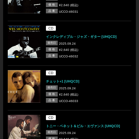
価 格
¥2,640 (税込)
品 番
UCCO-46031
CD
インクレディブル・ジャズ・ギター [UHQCD]
発売日
2025.09.24
価 格
¥2,640 (税込)
品 番
UCCO-46032
CD
チェット+1 [UHQCD]
発売日
2025.09.24
価 格
¥2,640 (税込)
品 番
UCCO-46033
CD
トニー・ベネット＆ビル・エヴァンス [UHQCD]
発売日
2025.09.24
価 格