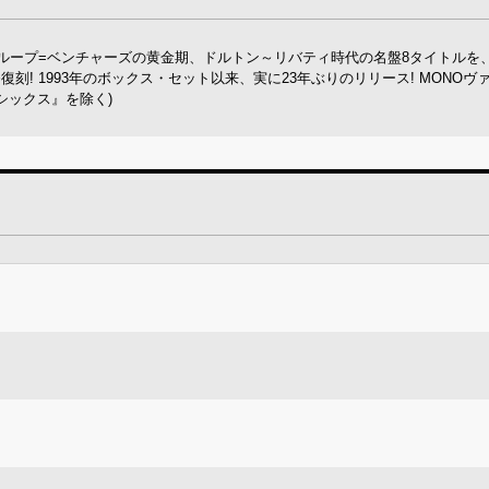
ループ=ベンチャーズの黄金期、ドルトン～リバティ時代の名盤8タイトルを
一挙復刻! 1993年のボックス・セット以来、実に23年ぶりのリリース! MONOヴ
シックス』を除く)