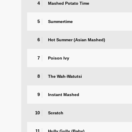
4
Mashed Potato Time
5
Summertime
6
Hot Summer (Asian Mashed)
7
Poison Ivy
8
The Wah-Watutsi
9
Instant Mashed
10
Scratch
11
Hully Gully (Baby)