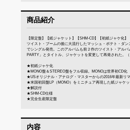
商品紹介
【限定盤】【紙ジャケット】【SHM-CD】【初紙ジャケ化】
ツイスト・ブームの後に大流行したマッシュ・ポテト・ダン
でシングル発売。このアルバムも前２作のツイスト・アルバム同
PARTY」とタイトル、ジャケットを変更して再発された。（1
★初紙ジャケ化
★MONO盤＆STEREO盤をフル収録。MONOは世界初CD化
★USオリジナル・アナログ・マスターからの2016年最新リ
★米国初回盤LP（MONO）をミニチュア再現した紙ジャケッ
★解説付
★SHM-CD仕様
★完全生産限定盤
内容