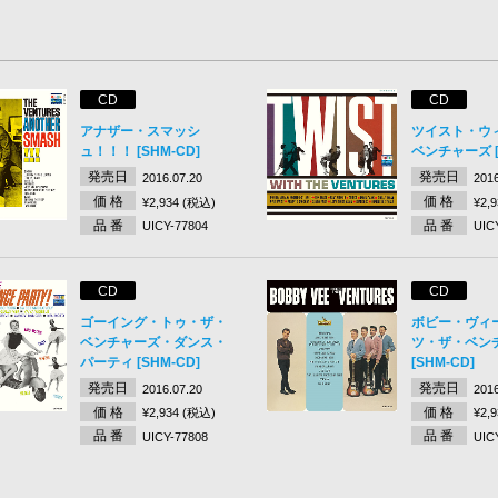
CD
CD
アナザー・スマッシ
ツイスト・ウ
ュ！！！ [SHM-CD]
ベンチャーズ [
発売日
発売日
2016.07.20
2016
価 格
価 格
¥2,934 (税込)
¥2,
品 番
品 番
UICY-77804
UIC
CD
CD
ゴーイング・トゥ・ザ・
ボビー・ヴィ
ベンチャーズ・ダンス・
ツ・ザ・ベン
パーティ [SHM-CD]
[SHM-CD]
発売日
発売日
2016.07.20
2016
価 格
価 格
¥2,934 (税込)
¥2,
品 番
品 番
UICY-77808
UIC