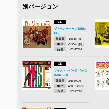
別バージョン
CD
ザ・ベンチャーズ [SHM-
CD]
発売日
2016.07.20
価 格
¥2,934 (税込)
品 番
UICY-77803
CD
ツイスト・パーティVol.2
[SHM-CD]
発売日
2016.07.20
価 格
¥2,934 (税込)
品 番
UICY-77806