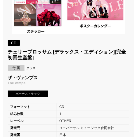
CD
チェリーブロッサム [デラックス・エディション][完全
初回生産盤]
付 属
グッズ
ザ・ヴァンプス
The Vamps
ボーナストラック
フォーマット
CD
組み枚数
1
レーベル
OTHER
発売元
ユニバーサル ミュージック合同会社
発売国
日本