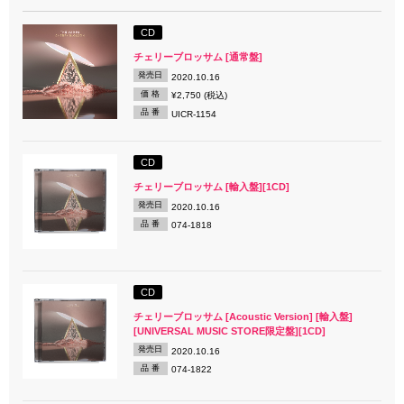
CD
チェリーブロッサム [通常盤]
発売日
2020.10.16
価 格
¥2,750 (税込)
品 番
UICR-1154
CD
チェリーブロッサム [輸入盤][1CD]
発売日
2020.10.16
品 番
074-1818
CD
チェリーブロッサム [Acoustic Version] [輸入盤]
[UNIVERSAL MUSIC STORE限定盤][1CD]
発売日
2020.10.16
品 番
074-1822