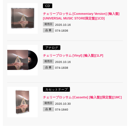
CD
チェリーブロッサム [Commentary Version] [輸入盤]
[UNIVERSAL MUSIC STORE限定盤][1CD]
発売日
2020.10.16
品 番
074-1836
アナログ
チェリーブロッサム [Vinyl] [輸入盤][1LP]
発売日
2020.10.16
品 番
074-1838
カセットテープ
チェリーブロッサム [Cassette] [輸入盤][限定盤][1MC]
発売日
2020.10.30
品 番
074-1840