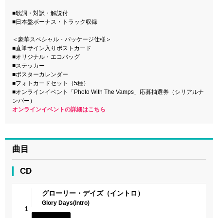
■歌詞・対訳・解説付
■日本盤ボーナス・トラック収録
＜豪華スペシャル・パッケージ仕様＞
■直筆サイン入りポストカード
■オリジナル・エコバッグ
■ステッカー
■ポスターカレンダー
■フォトカードセット（5種）
■オンラインイベント「Photo With The Vamps」応募抽選券（シリアルナ
ンバー）
オンラインイベントの詳細はこちら
曲目
CD
グローリー・デイズ（イントロ）
Glory Days(Intro)
1