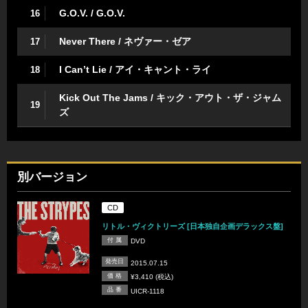
G.O.V. / G.O.V.
16
Never There / ネヴァー・ゼア
17
I Can’t Lie / アイ・キャント・ライ
18
Kick Out The Jams / キック・アウト・ザ・ジャム
19
ズ
別バージョン
CD
リトル・ヴィクトリーズ [日本独自企画デラックス盤]
付 属
DVD
発売日
2015.07.15
価 格
¥3,410 (税込)
品 番
UICR-1118