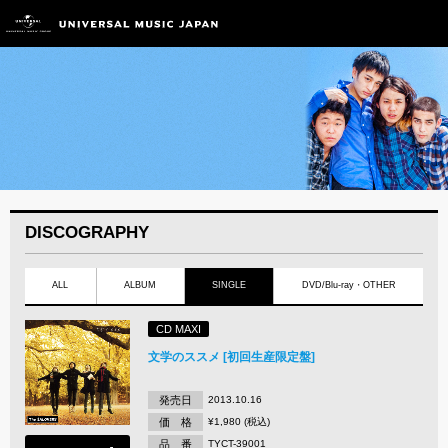
DISCOGRAPHY
ALL
ALBUM
SINGLE
DVD/Blu-ray・OTHER
CD MAXI
文学のススメ [初回生産限定盤]
発売日
2013.10.16
価 格
¥1,980 (税込)
品 番
TYCT-39001