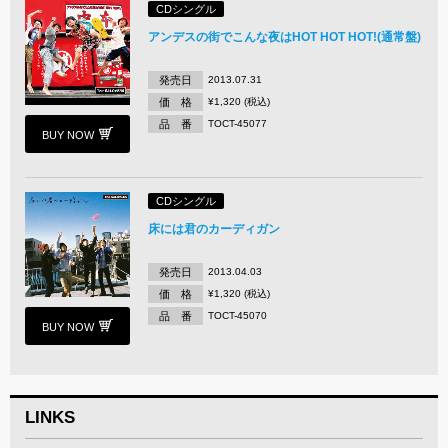
CDシングル
アンデスの街でこんな夜はHOT HOT HOT!(通常盤)
発売日
2013.07.31
価 格
¥1,320 (税込)
品 番
TOCT-45077
BUY NOW
CDシングル
床には君のカーディガン
発売日
2013.04.03
価 格
¥1,320 (税込)
品 番
TOCT-45070
BUY NOW
LINKS