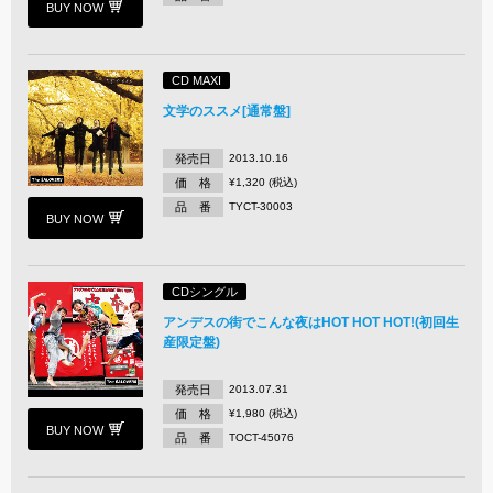
BUY NOW
CD MAXI
文学のススメ[通常盤]
発売日
2013.10.16
価 格
¥1,320 (税込)
品 番
TYCT-30003
BUY NOW
CDシングル
アンデスの街でこんな夜はHOT HOT HOT!(初回生
産限定盤)
発売日
2013.07.31
価 格
¥1,980 (税込)
BUY NOW
品 番
TOCT-45076