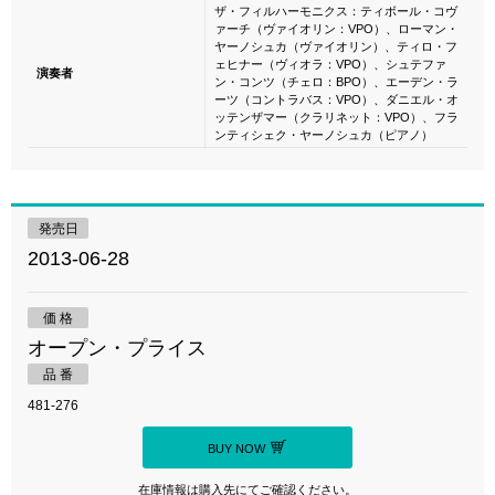
ザ・フィルハーモニクス：ティボール・コヴ
ァーチ（ヴァイオリン：VPO）、ローマン・
ヤーノシュカ（ヴァイオリン）、ティロ・フ
ェヒナー（ヴィオラ：VPO）、シュテファ
演奏者
ン・コンツ（チェロ：BPO）、エーデン・ラ
ーツ（コントラバス：VPO）、ダニエル・オ
ッテンザマー（クラリネット：VPO）、フラ
ンティシェク・ヤーノシュカ（ピアノ）
発売日
2013-06-28
価 格
オープン・プライス
品 番
481-276
BUY NOW
在庫情報は購入先にてご確認ください。