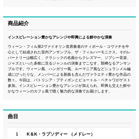
商品紹介
インスピレーション豊かなアレンジや即興による鮮やかな演奏
ウィーン・フィル第2ヴァイオリン首席奏者のティボール・コヴァチを中
心として結成された室内アンサンブル、ザ・フィルハーモニクス。そのレ
パートリーは幅広く、クラシックの名曲からクレズマー、ジプシー音楽、
ジャズといった多岐に亘るジャンルの演奏までこなす、類稀なるアンサン
ブルです。ウィーン風、ハンガリー風、ルーマニア風などシュランメル編
成にぴったりな、メンバーによる新曲も含んだヴァラエティ豊かな作品の
数々。今回は、パトリシア・プティボンとピョートル・ベチャワがゲスト
参加。インスピレーション豊かなアレンジが加えられ、即興も交えた鮮や
かなウィーンのカフェ風で聴く魅力的な演奏でお届けします。
曲目
K＆K・ラプソディー （メドレー）
1