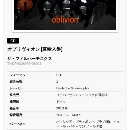
CD
オブリヴィオン [直輸入盤]
ザ・フィルハーモニクス
THE PHILHARMONICS
フォーマット
CD
組み枚数
1
レーベル
Deutsche Grammophon
発売元
ユニバーサルミュージック合同会社
発売国
ドイツ
録音年
201３年
録音場所
ウィーン、MuTh
パトリシア・プティボン(ソプラノ[8])、ピョ
パーソネル
ートル・ベチャワ(テノール[13])