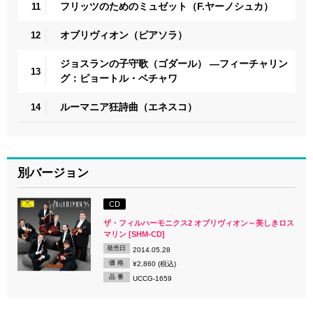
フリッツのためのミュゼット（F.ヤーノシュカ）
11
オブリヴィオン（ピアソラ）
12
ジョスランの子守歌（ゴダール） ―フィーチャリン
13
グ：ピョートル・ベチャワ
ルーマニア狂詩曲（エネスコ）
14
別バージョン
CD
ザ・フィルハーモニクス2 オブリヴィオン～美しきロス
マリン [SHM-CD]
発売日
2014.05.28
価 格
¥2,860 (税込)
品 番
UCCG-1659