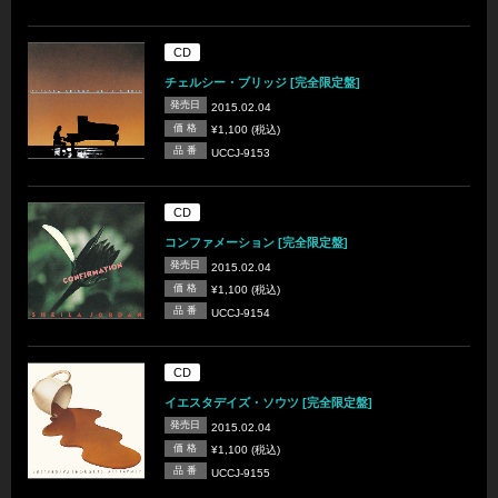
CD
チェルシー・ブリッジ [完全限定盤]
発売日
2015.02.04
価 格
¥1,100 (税込)
品 番
UCCJ-9153
CD
コンファメーション [完全限定盤]
発売日
2015.02.04
価 格
¥1,100 (税込)
品 番
UCCJ-9154
CD
イエスタデイズ・ソウツ [完全限定盤]
発売日
2015.02.04
価 格
¥1,100 (税込)
品 番
UCCJ-9155