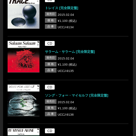
トレイス [完全限定盤]
発売日
2015.02.04
価 格
¥1,100 (税込)
品 番
UCCJ-9134
CD
サラーム・サラーム [完全限定盤]
発売日
2015.02.04
価 格
¥1,100 (税込)
品 番
UCCJ-9135
CD
ソング・フォー・マイセルフ [完全限定盤]
発売日
2015.02.04
価 格
¥1,100 (税込)
品 番
UCCJ-9136
CD