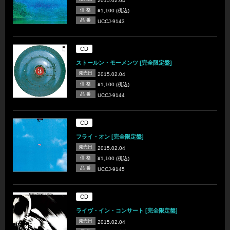
2015.02.04
価 格
¥1,100 (税込)
品 番
UCCJ-9143
CD
ストールン・モーメンツ [完全限定盤]
発売日
2015.02.04
価 格
¥1,100 (税込)
品 番
UCCJ-9144
CD
フライ・オン [完全限定盤]
発売日
2015.02.04
価 格
¥1,100 (税込)
品 番
UCCJ-9145
CD
ライヴ・イン・コンサート [完全限定盤]
発売日
2015.02.04