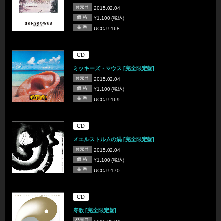
発売日
2015.02.04
価 格
¥1,100 (税込)
品 番
UCCJ-9168
CD
ミッキーズ・マウス [完全限定盤]
発売日
2015.02.04
価 格
¥1,100 (税込)
品 番
UCCJ-9169
CD
メエルストルムの渦 [完全限定盤]
発売日
2015.02.04
価 格
¥1,100 (税込)
品 番
UCCJ-9170
CD
寿歌 [完全限定盤]
発売日