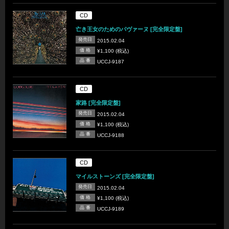
CD
亡き王女のためのパヴァーヌ [完全限定盤]
発売日
2015.02.04
価 格
¥1,100 (税込)
品 番
UCCJ-9187
CD
家路 [完全限定盤]
発売日
2015.02.04
価 格
¥1,100 (税込)
品 番
UCCJ-9188
CD
マイルストーンズ [完全限定盤]
発売日
2015.02.04
価 格
¥1,100 (税込)
品 番
UCCJ-9189