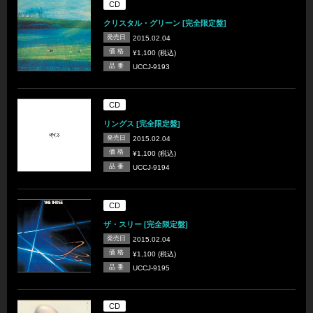
CD
クリスタル・グリーン [完全限定盤]
発売日
2015.02.04
価 格
¥1,100 (税込)
品 番
UCCJ-9193
CD
リングス [完全限定盤]
発売日
2015.02.04
価 格
¥1,100 (税込)
品 番
UCCJ-9194
CD
ザ・スリー [完全限定盤]
発売日
2015.02.04
価 格
¥1,100 (税込)
品 番
UCCJ-9195
CD