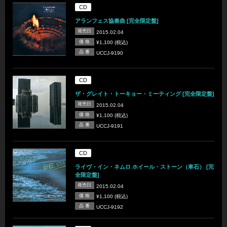
CD
アランフェス協奏曲 [完全限定盤]
発売日
2015.02.04
価 格
¥1,100 (税込)
品 番
UCCJ-9190
CD
ザ・グレイト・トーキョー・ミーティング [完全限定盤]
発売日
2015.02.04
価 格
¥1,100 (税込)
品 番
UCCJ-9191
CD
ライヴ・イン・ネムロ ホイール・ストーン（車石） [完
全限定盤]
発売日
2015.02.04
価 格
¥1,100 (税込)
品 番
UCCJ-9192