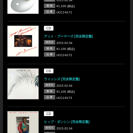
2015.02.04
価 格
¥1,100 (税込)
品 番
UCCJ-9171
CD
アット・ブーマーズ [完全限定盤]
発売日
2015.02.04
価 格
¥1,100 (税込)
品 番
UCCJ-9172
CD
ウィッシズ [完全限定盤]
発売日
2015.02.04
価 格
¥1,100 (税込)
品 番
UCCJ-9173
CD
ヒップ・ダンシン [完全限定盤]
発売日
2015.02.04