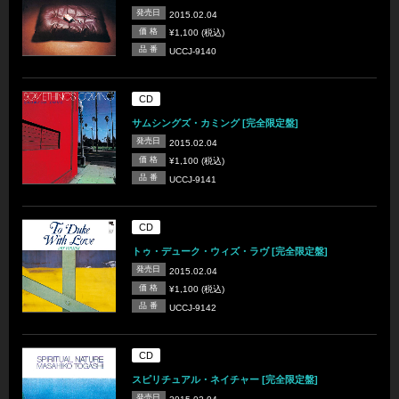
発売日
2015.02.04
価 格
¥1,100 (税込)
品 番
UCCJ-9140
CD
サムシングズ・カミング [完全限定盤]
発売日
2015.02.04
価 格
¥1,100 (税込)
品 番
UCCJ-9141
CD
トゥ・デューク・ウィズ・ラヴ [完全限定盤]
発売日
2015.02.04
価 格
¥1,100 (税込)
品 番
UCCJ-9142
CD
スピリチュアル・ネイチャー [完全限定盤]
発売日