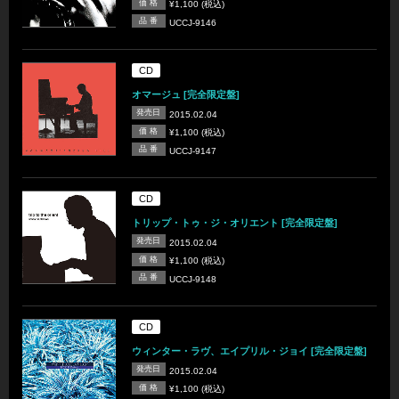
価 格
¥1,100 (税込)
品 番
UCCJ-9146
CD
オマージュ [完全限定盤]
発売日
2015.02.04
価 格
¥1,100 (税込)
品 番
UCCJ-9147
CD
トリップ・トゥ・ジ・オリエント [完全限定盤]
発売日
2015.02.04
価 格
¥1,100 (税込)
品 番
UCCJ-9148
CD
ウィンター・ラヴ、エイプリル・ジョイ [完全限定盤]
発売日
2015.02.04
価 格
¥1,100 (税込)