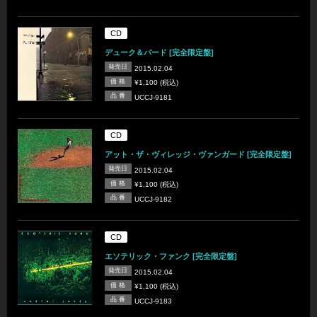
CD
デューク＆バード [完全限定盤]
発売日
2015.02.04
価 格
¥1,100 (税込)
品 番
UCCJ-9181
CD
アット・ザ・ヴィレッジ・ヴァンガード [完全限定盤]
発売日
2015.02.04
価 格
¥1,100 (税込)
品 番
UCCJ-9182
CD
エソテリック・ファンク [完全限定盤]
発売日
2015.02.04
価 格
¥1,100 (税込)
品 番
UCCJ-9183