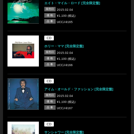
エイト・マイル・ロード [完全限定盤]
発売日
2015.02.04
価 格
¥1,100 (税込)
品 番
UCCJ-9165
CD
ホリー・ママ [完全限定盤]
発売日
2015.02.04
価 格
¥1,100 (税込)
品 番
UCCJ-9166
CD
アイム・オールド・ファッション [完全限定盤]
発売日
2015.02.04
価 格
¥1,100 (税込)
品 番
UCCJ-9167
CD
サンシャワー [完全限定盤]