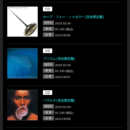
CD
ホープ・フォー・トゥモロー [完全限定盤]
発売日
2015.02.04
価 格
¥1,100 (税込)
品 番
UCCJ-9156
CD
プリズム [完全限定盤]
発売日
2015.02.04
価 格
¥1,100 (税込)
品 番
UCCJ-9157
CD
バブルズ [完全限定盤]
発売日
2015.02.04
価 格
¥1,100 (税込)
品 番
UCCJ-9158