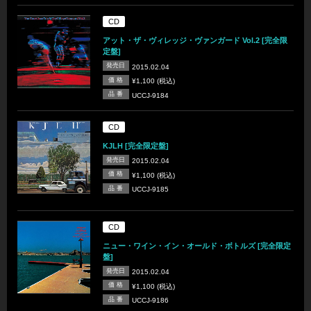
CD
アット・ザ・ヴィレッジ・ヴァンガード Vol.2 [完全限
定盤]
発売日
2015.02.04
価 格
¥1,100 (税込)
品 番
UCCJ-9184
CD
KJLH [完全限定盤]
発売日
2015.02.04
価 格
¥1,100 (税込)
品 番
UCCJ-9185
CD
ニュー・ワイン・イン・オールド・ボトルズ [完全限定
盤]
発売日
2015.02.04
価 格
¥1,100 (税込)
品 番
UCCJ-9186