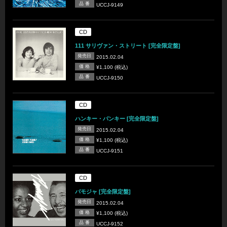
品 番
UCCJ-9149
CD
111 サリヴァン・ストリート [完全限定盤]
発売日
2015.02.04
価 格
¥1,100 (税込)
品 番
UCCJ-9150
CD
ハンキー・パンキー [完全限定盤]
発売日
2015.02.04
価 格
¥1,100 (税込)
品 番
UCCJ-9151
CD
パモジャ [完全限定盤]
発売日
2015.02.04
価 格
¥1,100 (税込)
品 番
UCCJ-9152