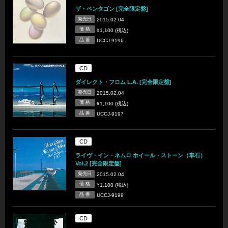
ザ・ペンタゴン [完全限定盤]
発売日
2015.02.04
価 格
¥1,100 (税込)
品 番
UCCJ-9196
CD
ダイレクト・フロム L.A. [完全限定盤]
発売日
2015.02.04
価 格
¥1,100 (税込)
品 番
UCCJ-9197
CD
ライヴ・イン・ネムロ ホイール・ストーン（車石）
Vol.2 [完全限定盤]
発売日
2015.02.04
価 格
¥1,100 (税込)
品 番
UCCJ-9199
CD