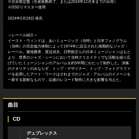
※完全限定盤（生産枚数終了、または2024年12月末までの出荷）
※DSDリマスター使用
2024年5月29日 発売
＜レーベル紹介＞
イースト・ウィンドは、あいミュージック（当時）と日本フォノグラム
（当時）の完全協力体制によって1974年に設立された画期的なジャズ・
レーベル。菊地雅章、渡辺貞夫、日野皓正らの日本ミュージシャンはもと
より、世界のジャズ・シーンにおいて当時クリエイティヴな活動を繰り広
げていたミュージシャンのアルバムを約5年間にわたって制作した。演奏
のクオリティのみならず、トップ・デザイナー、トップ・フォトグラファ
ーを起用したアート・ワークはそれまでのジャズ・アルバムのイメージを
一新する新鮮なもので，以後のレコード制作に大きな影響を与えた。
曲目
CD
デュプレックス