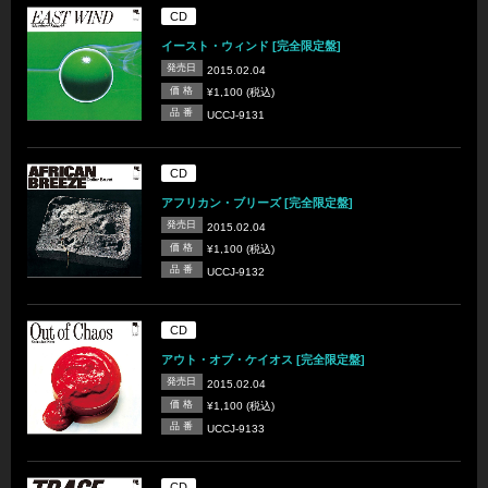
CD
イースト・ウィンド [完全限定盤]
発売日
2015.02.04
価 格
¥1,100 (税込)
品 番
UCCJ-9131
CD
アフリカン・ブリーズ [完全限定盤]
発売日
2015.02.04
価 格
¥1,100 (税込)
品 番
UCCJ-9132
CD
アウト・オブ・ケイオス [完全限定盤]
発売日
2015.02.04
価 格
¥1,100 (税込)
品 番
UCCJ-9133
CD