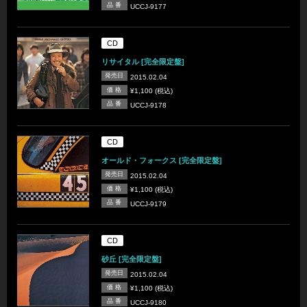
品 番
UCCJ-9177
CD
リサイタル [完全限定盤]
発売日
2015.02.04
価 格
¥1,100 (税込)
品 番
UCCJ-9178
CD
オールド・フォークス [完全限定盤]
発売日
2015.02.04
価 格
¥1,100 (税込)
品 番
UCCJ-9179
CD
砂丘 [完全限定盤]
発売日
2015.02.04
価 格
¥1,100 (税込)
品 番
UCCJ-9180