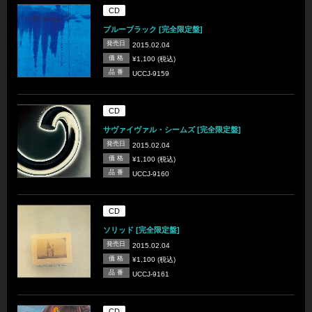
CD
ブルーブラック [完全限定盤]
発売日
2015.02.04
価 格
¥1,100 (税込)
品 番
UCCJ-9159
CD
サヴァイヴァル・シームズ [完全限定盤]
発売日
2015.02.04
価 格
¥1,100 (税込)
品 番
UCCJ-9160
CD
ソリッド [完全限定盤]
発売日
2015.02.04
価 格
¥1,100 (税込)
品 番
UCCJ-9161
CD