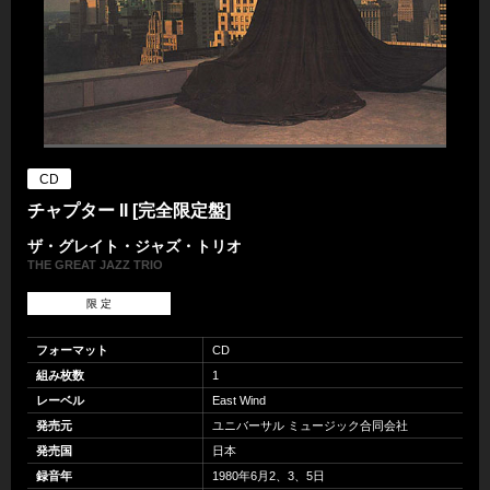
CD
チャプター II [完全限定盤]
ザ・グレイト・ジャズ・トリオ
THE GREAT JAZZ TRIO
限 定
フォーマット
CD
組み枚数
1
レーベル
East Wind
発売元
ユニバーサル ミュージック合同会社
発売国
日本
録音年
1980年6月2、3、5日