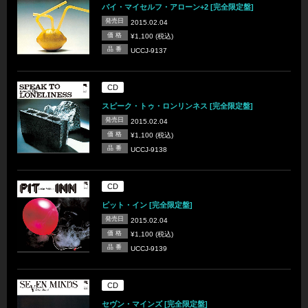
バイ・マイセルフ・アローン+2 [完全限定盤]
発売日
2015.02.04
価 格
¥1,100 (税込)
品 番
UCCJ-9137
CD
スピーク・トゥ・ロンリンネス [完全限定盤]
発売日
2015.02.04
価 格
¥1,100 (税込)
品 番
UCCJ-9138
CD
ピット・イン [完全限定盤]
発売日
2015.02.04
価 格
¥1,100 (税込)
品 番
UCCJ-9139
CD
セヴン・マインズ [完全限定盤]