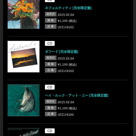
ネフェルティティ [完全限定盤]
発売日
2015.02.04
価 格
¥1,100 (税込)
品 番
UCCJ-9162
CD
ダフード [完全限定盤]
発売日
2015.02.04
価 格
¥1,100 (税込)
品 番
UCCJ-9163
CD
ヘイ・ルック・アット・ユー [完全限定盤]
発売日
2015.02.04
価 格
¥1,100 (税込)
品 番
UCCJ-9164
CD