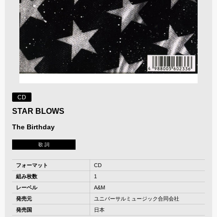
CD
STAR BLOWS
The Birthday
歌 詞
フォーマット
CD
組み枚数
1
レーベル
A&M
発売元
ユニバーサルミュージック合同会社
発売国
日本