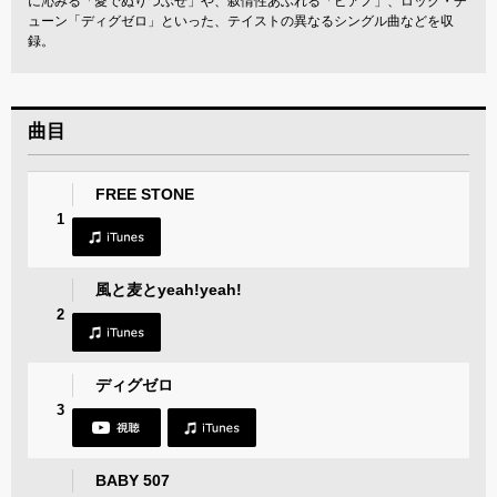
に沁みる「愛でぬりつぶせ」や、叙情性あふれる「ピアノ」、ロック・チ
ューン「ディグゼロ」といった、テイストの異なるシングル曲などを収
録。
曲目
FREE STONE
1
風と麦とyeah!yeah!
2
ディグゼロ
3
BABY 507