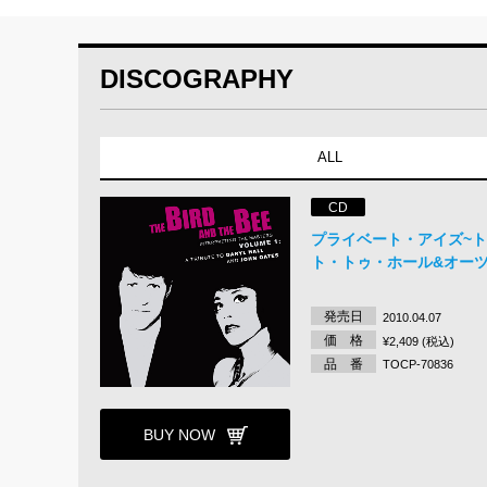
DISCOGRAPHY
ALL
CD
プライベート・アイズ~
ト・トゥ・ホール&オー
発売日
2010.04.07
価 格
¥2,409 (税込)
品 番
TOCP-70836
BUY NOW