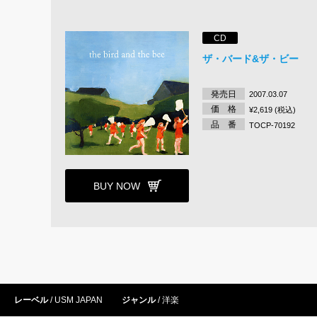
CD
ザ・バード&ザ・ビー
発売日
2007.03.07
価 格
¥2,619 (税込)
品 番
TOCP-70192
BUY NOW
レーベル
USM JAPAN
ジャンル
洋楽