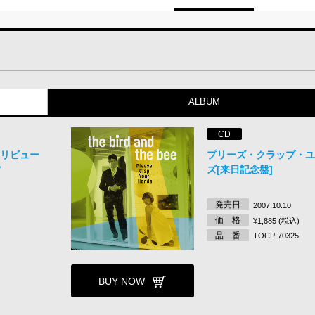
ALBUM
CD
トリビュー
プリーズ・クラップ・
ツ
ズ[来日記念盤]
発売日
2007.10.10
価 格
¥1,885 (税込)
品 番
TOCP-70325
BUY NOW