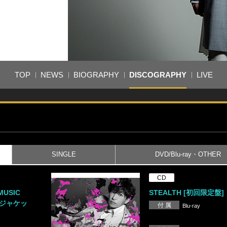
TOP
NEWS
BIOGRAPHY
DISCOGRAPHY
LIVE
SINGLE
DVD/Blu-ray・OTHER
CD
MUSIC
STEALTH [初回限定盤]
ズジャケッ
付 属
Blu-ray