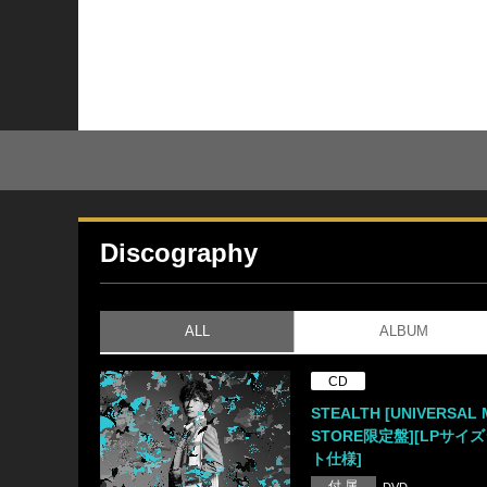
Discography
ALL
ALBUM
CD
STEALTH [UNIVERSAL 
STORE限定盤][LPサイ
ト仕様]
付 属
DVD