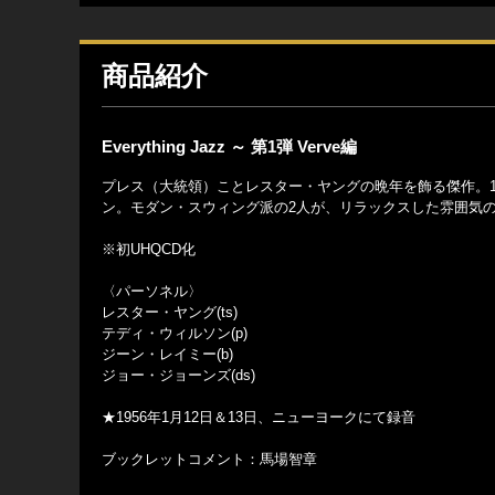
商品紹介
Everything Jazz ～ 第1弾 Verve編
プレス（大統領）ことレスター・ヤングの晩年を飾る傑作。1
ン。モダン・スウィング派の2人が、リラックスした雰囲気
※初UHQCD化
〈パーソネル〉
レスター・ヤング(ts)
テディ・ウィルソン(p)
ジーン・レイミー(b)
ジョー・ジョーンズ(ds)
★1956年1月12日＆13日、ニューヨークにて録音
ブックレットコメント：馬場智章