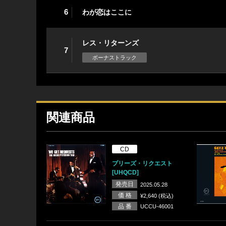
6
わが恋はここに
レス・リターンズ
7
ボーナストラック
関連商品
CD
プリーズ・リクエスト
[UHQCD]
発売日
2025.05.28
価 格
¥2,640 (税込)
品 番
UCCU-46001