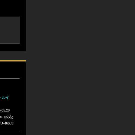
・ルイ
.05.28
640 (税込)
U-46003