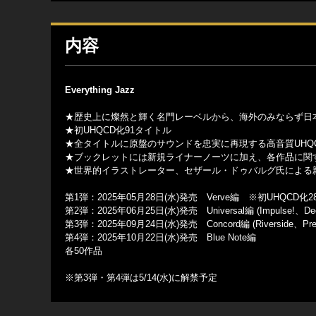
内容
Everything Jazz
★歴史上に燦然と輝く名門レーベルから、海外のみならず日本
★初UHQCD化91タイトル
★全タイトルに原盤のサウンドを忠実に再現する高音質UHQ
★ブックレットには新規ライナーノーツに加え、各作品に関
★世界的イラストレーター、セザール・ドゥバルグ氏による
第1弾：2025年05月28日(水)発売 Verve編 ※初UHQCD化
第2弾：2025年06月25日(水)発売 Universal編 (Impulse!、
第3弾：2025年09月24日(水)発売 Concord編 (Riverside、Presti
第4弾：2025年10月22日(水)発売 Blue Note編
各50作品
※第3弾・第4弾は5/14(水)に解禁予定