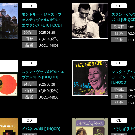
CD
CD
モントルー・ジャズ・フ
スタン・ゲッ
ェスティヴァルのビル・
ズ +1 [UHQCD
エヴァンス +1 [UHQCD]
発売日
2025
発売日
2025.05.28
価 格
¥2,
価 格
¥2,640 (税込)
品 番
UCC
品 番
UCCU-46005
CD
CD
スタン・ゲッツ&ビル・エ
マック・ザ・
ヴァンス +5 [UHQCD]
ラ・イン・ベ
[UHQCD]
発売日
2025.05.28
発売日
2025
価 格
¥2,640 (税込)
価 格
¥2,
品 番
UCCU-46008
品 番
UCC
CD
CD
イパネマの娘 [UHQCD]
いそしぎ [UHQ