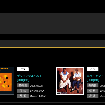
CD
CD
ゲッツ／ジルベルト
エラ・アンド
[UHQCD]
[UHQCD]
発売日
発売日
2025.05.28
2025
価 格
価 格
¥2,640 (税込)
¥2,
品 番
品 番
UCCU-46002
UCC