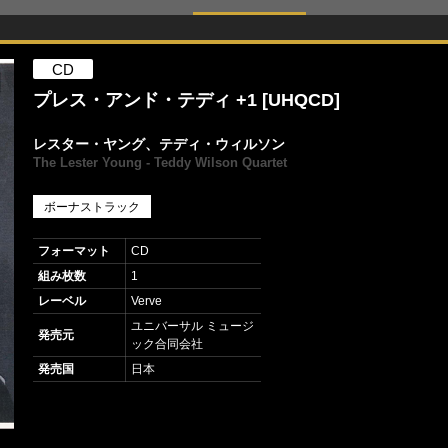
CD
プレス・アンド・テディ +1 [UHQCD]
レスター・ヤング、テディ・ウィルソン
The Lester Young - Teddy Wilson Quartet
ボーナストラック
フォーマット
CD
組み枚数
1
レーベル
Verve
ユニバーサル ミュージ
発売元
ック合同会社
発売国
日本