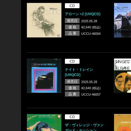
CD
アローン +2 [UHQCD]
発売日
2025.05.28
価 格
¥2,640 (税込)
品 番
UCCU-46004
CD
ナイト・トレイン
[UHQCD]
発売日
2025.05.28
価 格
¥2,640 (税込)
品 番
UCCU-46007
CD
ザ・ヴィレッジ・ヴァン
ガード・セッション