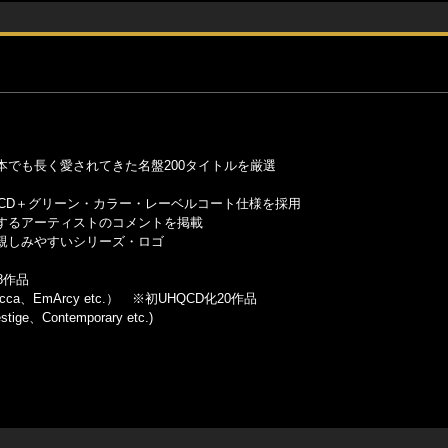
でも長く愛されてきた名盤200タイトルを厳選
CD＋グリーン・カラー・レーベルコート仕様を採用
するアーティストのコメントを掲載
親しみやすいシリーズ・ロゴ
28作品
Decca、EmArcy etc.） ※初UHQCD化20作品
ge、Contemporary etc.)