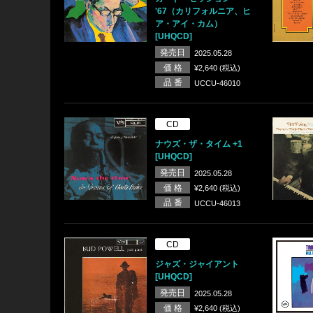
'67（カリフォルニア、ヒ
ア・アイ・カム）
[UHQCD]
発売日
2025.05.28
価 格
¥2,640 (税込)
品 番
UCCU-46010
CD
ナウズ・ザ・タイム +1
[UHQCD]
発売日
2025.05.28
価 格
¥2,640 (税込)
品 番
UCCU-46013
CD
ジャズ・ジャイアント
[UHQCD]
発売日
2025.05.28
価 格
¥2,640 (税込)