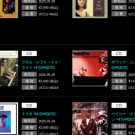
発売日
発売日
2025.05.28
2025
価 格
価 格
¥2,640 (税込)
¥2,
品 番
品 番
UCCU-46011
UCC
CD
CD
フロム・レフト・トゥ・
ホワッツ・ニ
ライト +4 [UHQCD]
[UHQCD]
発売日
発売日
2025.05.28
2025
価 格
価 格
¥2,640 (税込)
¥2,
品 番
品 番
UCCU-46014
UCC
CD
CD
トリオ '64 [UHQCD]
ベイシー・イ
ン +4 [UHQCD
発売日
2025.05.28
発売日
2025
価 格
¥2,640 (税込)
価 格
¥2,
品 番
UCCU-46017