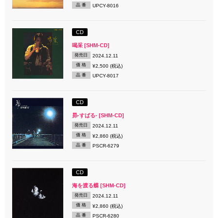
品 番
UPCY-8016
CD
喝采 [SHM-CD]
発売日
2024.12.11
価 格
¥2,500 (税込)
品 番
UPCY-8017
CD
昴-すばる- [SHM-CD]
発売日
2024.12.11
価 格
¥2,860 (税込)
品 番
PSCR-6279
CD
海を渡る蝶 [SHM-CD]
発売日
2024.12.11
価 格
¥2,860 (税込)
品 番
PSCR-6280