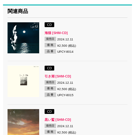
関連商品
CD
海猫 [SHM-CD]
発売日
2024.12.11
価 格
¥2,500 (税込)
品 番
UPCY-8014
CD
引き潮 [SHM-CD]
発売日
2024.12.11
価 格
¥2,500 (税込)
品 番
UPCY-8015
CD
黒い鷲 [SHM-CD]
発売日
2024.12.11
価 格
¥2,500 (税込)