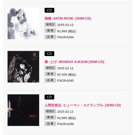
CD
抱擁 -SATIN ROSE- [SHM-CD]
発売日
2025.02.12
価 格
¥2,860 (税込)
品 番
PSCR-6284
CD
棘 -とげ- MONDAY A.M.8:00 [SHM-CD]
発売日
2025.02.12
価 格
¥2,500 (税込)
品 番
PSCR-6285
CD
人間交差点 -ヒューマン・スクランブル- [SHM-CD]
発売日
2025.02.12
価 格
¥2,860 (税込)
品 番
PSCR-6286