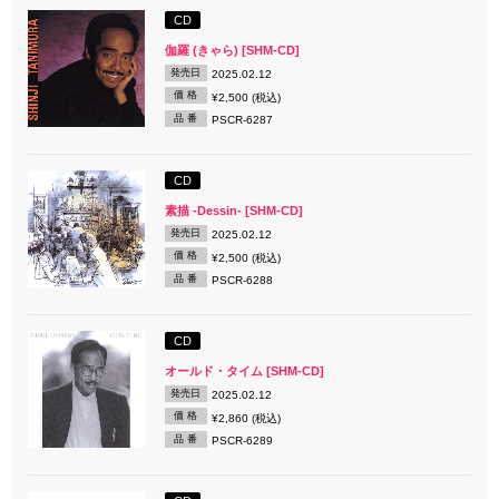
CD
伽羅 (きゃら) [SHM-CD]
発売日
2025.02.12
価 格
¥2,500 (税込)
品 番
PSCR-6287
CD
素描 -Dessin- [SHM-CD]
発売日
2025.02.12
価 格
¥2,500 (税込)
品 番
PSCR-6288
CD
オールド・タイム [SHM-CD]
発売日
2025.02.12
価 格
¥2,860 (税込)
品 番
PSCR-6289