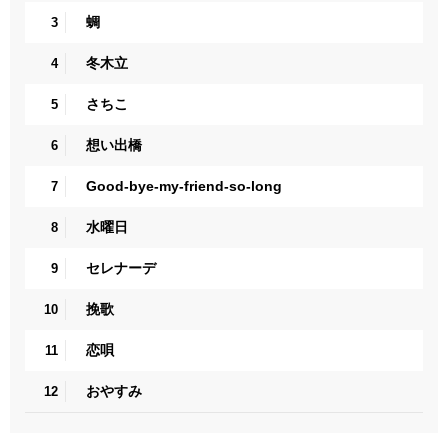
蜩
3
冬木立
4
さちこ
5
想い出橋
6
Good-bye-my-friend-so-long
7
水曜日
8
セレナーデ
9
挽歌
10
恋唄
11
おやすみ
12