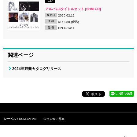
CD
アルバム6タイトルセット [SHM-CD]
発売日
2025.02.12
価 格
¥16,080 (税込)
品 番
D2CP-1411
関連ページ
2024年邦楽カタログリリース
レーベル
USM JAPAN
ジャンル
邦楽