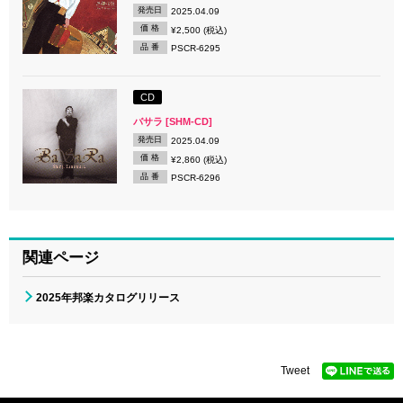
発売日
2025.04.09
価 格
¥2,500 (税込)
品 番
PSCR-6295
CD
バサラ [SHM-CD]
発売日
2025.04.09
価 格
¥2,860 (税込)
品 番
PSCR-6296
関連ページ
2025年邦楽カタログリリース
Tweet