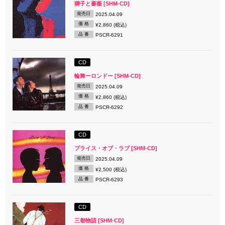
獅子と薔薇 [SHM-CD]
発売日
2025.04.09
価 格
¥2,860 (税込)
品 番
PSCR-6291
CD
輪舞ーロンドー [SHM-CD]
発売日
2025.04.09
価 格
¥2,860 (税込)
品 番
PSCR-6292
CD
プライス・オブ・ラブ [SHM-CD]
発売日
2025.04.09
価 格
¥2,500 (税込)
品 番
PSCR-6293
CD
三都物語 [SHM-CD]