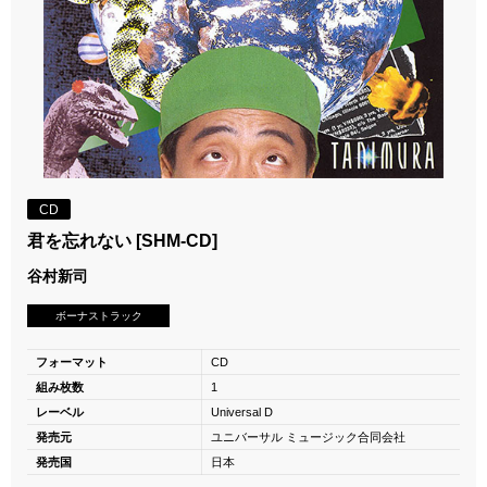
CD
君を忘れない [SHM-CD]
谷村新司
ボーナストラック
フォーマット
CD
組み枚数
1
レーベル
Universal D
発売元
ユニバーサル ミュージック合同会社
発売国
日本