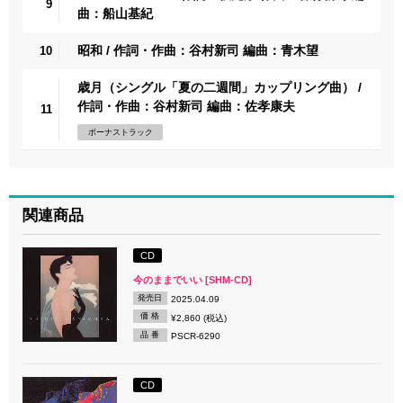
9
曲：船山基紀
昭和 / 作詞・作曲：谷村新司 編曲：青木望
10
歳月（シングル「夏の二週間」カップリング曲） /
作詞・作曲：谷村新司 編曲：佐孝康夫
11
ボーナストラック
関連商品
CD
今のままでいい [SHM-CD]
発売日
2025.04.09
価 格
¥2,860 (税込)
品 番
PSCR-6290
CD