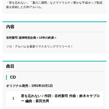
「君を忘れない」「夏の二週間」などヴァラエティ豊かな平成ポップ歌謡
曲を収録した21thアルバム。
内容
谷村新司 追悼特別企画＜10年の約束＞
ソロ・アルバムを最新リマスタリングでリリース！
曲目
CD
オリジナル発売：1991年10月1日
君を忘れない / 作詞：谷村新司 作曲：鈴木キサブロ
1
ー 編曲：萩田光男