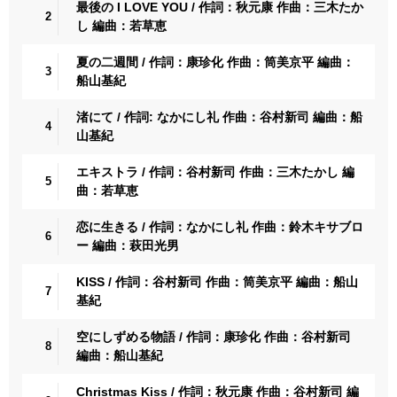
最後の I LOVE YOU / 作詞：秋元康 作曲：三木たか
2
し 編曲：若草恵
夏の二週間 / 作詞：康珍化 作曲：筒美京平 編曲：
3
船山基紀
渚にて / 作詞: なかにし礼 作曲：谷村新司 編曲：船
4
山基紀
エキストラ / 作詞：谷村新司 作曲：三木たかし 編
5
曲：若草恵
恋に生きる / 作詞：なかにし礼 作曲：鈴木キサブロ
6
ー 編曲：萩田光男
KISS / 作詞：谷村新司 作曲：筒美京平 編曲：船山
7
基紀
空にしずめる物語 / 作詞：康珍化 作曲：谷村新司
8
編曲：船山基紀
Christmas Kiss / 作詞：秋元康 作曲：谷村新司 編