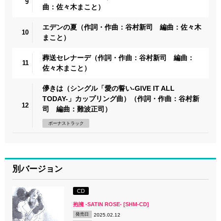
9
曲：佐々木まこと）
エデンの夏（作詞・作曲：谷村新司 編曲：佐々木
10
まこと）
葬送セレナーデ（作詞・作曲：谷村新司 編曲：
11
佐々木まこと）
儚きは（シングル「愛の誓い-GIVE IT ALL
TODAY-」カップリング曲）（作詞・作曲：谷村新
12
司 編曲：難波正司）
ボーナストラック
別バージョン
CD
抱擁 -SATIN ROSE- [SHM-CD]
発売日
2025.02.12