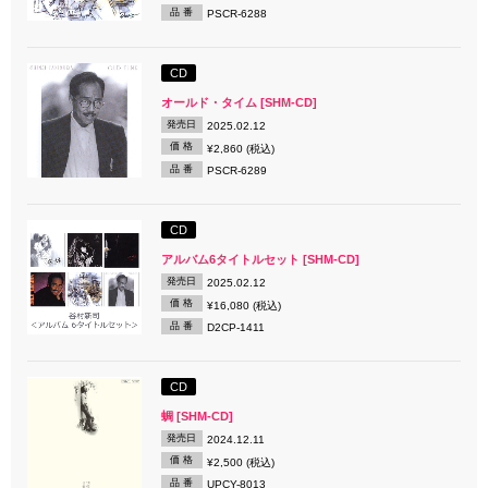
品 番
PSCR-6288
CD
オールド・タイム [SHM-CD]
発売日
2025.02.12
価 格
¥2,860 (税込)
品 番
PSCR-6289
CD
アルバム6タイトルセット [SHM-CD]
発売日
2025.02.12
価 格
¥16,080 (税込)
品 番
D2CP-1411
CD
蜩 [SHM-CD]
発売日
2024.12.11
価 格
¥2,500 (税込)
品 番
UPCY-8013