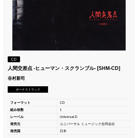
CD
人間交差点 -ヒューマン・スクランブル- [SHM-CD]
谷村新司
ボーナストラック
フォーマット
CD
組み枚数
1
レーベル
Universal D
発売元
ユニバーサル ミュージック合同会社
発売国
日本