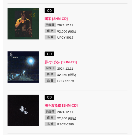
CD
喝采 [SHM-CD]
発売日
2024.12.11
価 格
¥2,500 (税込)
品 番
UPCY-8017
CD
昴-すばる- [SHM-CD]
発売日
2024.12.11
価 格
¥2,860 (税込)
品 番
PSCR-6279
CD
海を渡る蝶 [SHM-CD]
発売日
2024.12.11
価 格
¥2,860 (税込)
品 番
PSCR-6280