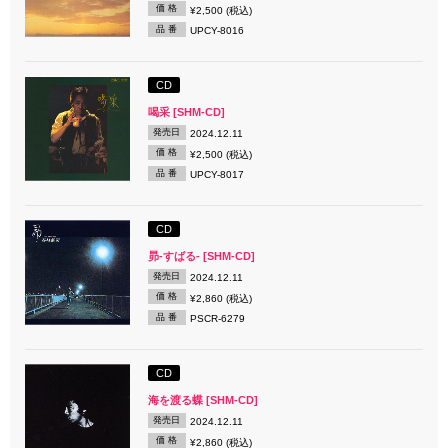
価 格
¥2,500 (税込)
品 番
UPCY-8016
CD
喝采 [SHM-CD]
発売日
2024.12.11
価 格
¥2,500 (税込)
品 番
UPCY-8017
CD
昴-すばる- [SHM-CD]
発売日
2024.12.11
価 格
¥2,860 (税込)
品 番
PSCR-6279
CD
海を渡る蝶 [SHM-CD]
発売日
2024.12.11
価 格
¥2,860 (税込)