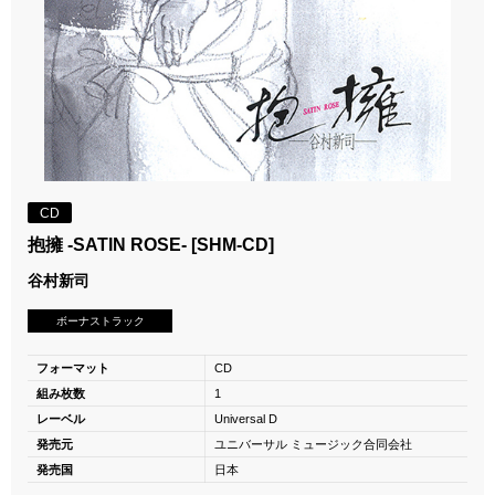
CD
抱擁 -SATIN ROSE- [SHM-CD]
谷村新司
ボーナストラック
フォーマット
CD
組み枚数
1
レーベル
Universal D
発売元
ユニバーサル ミュージック合同会社
発売国
日本