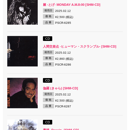
棘 -とげ- MONDAY A.M.8:00 [SHM-CD]
発売日
2025.02.12
価 格
¥2,500 (税込)
品 番
PSCR-6285
CD
人間交差点 -ヒューマン・スクランブル- [SHM-CD]
発売日
2025.02.12
価 格
¥2,860 (税込)
品 番
PSCR-6286
CD
伽羅 (きゃら) [SHM-CD]
発売日
2025.02.12
価 格
¥2,500 (税込)
品 番
PSCR-6287
CD
素描 -Dessin- [SHM-CD]