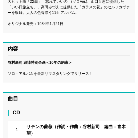
大ヒット曲「22歳」「忘れていいの」(ソロVer.)、山口百恵に提供した
「いい日旅立ち」、高田みづえに提供した「ガラスの花」のセルフカヴァ
ーを収録。大人の色香漂う11th アルバム。
オリジナル発売：1984年1月21日
内容
谷村新司 追悼特別企画＜10年の約束＞
ソロ・アルバムを最新リマスタリングでリリース！
曲目
CD
サテンの薔薇（作詞・作曲：谷村新司 編曲：青木
1
望）