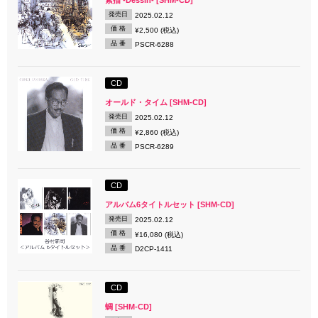
発売日
2025.02.12
価 格
¥2,500 (税込)
品 番
PSCR-6288
CD
オールド・タイム [SHM-CD]
発売日
2025.02.12
価 格
¥2,860 (税込)
品 番
PSCR-6289
CD
アルバム6タイトルセット [SHM-CD]
発売日
2025.02.12
価 格
¥16,080 (税込)
品 番
D2CP-1411
CD
蜩 [SHM-CD]