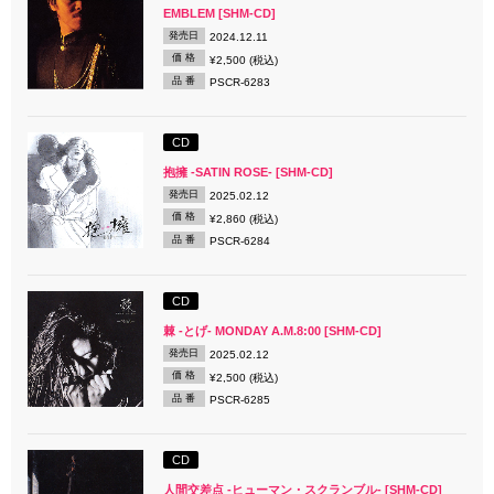
EMBLEM [SHM-CD]
発売日
2024.12.11
価 格
¥2,500 (税込)
品 番
PSCR-6283
CD
抱擁 -SATIN ROSE- [SHM-CD]
発売日
2025.02.12
価 格
¥2,860 (税込)
品 番
PSCR-6284
CD
棘 -とげ- MONDAY A.M.8:00 [SHM-CD]
発売日
2025.02.12
価 格
¥2,500 (税込)
品 番
PSCR-6285
CD
人間交差点 -ヒューマン・スクランブル- [SHM-CD]