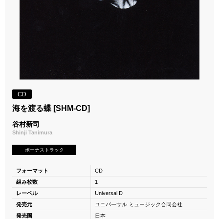
CD
海を渡る蝶 [SHM-CD]
谷村新司
Shinji Tanimura
ボーナストラック
フォーマット
CD
組み枚数
1
レーベル
Universal D
発売元
ユニバーサル ミュージック合同会社
発売国
日本