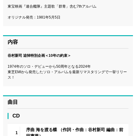
東宝映画『連合艦隊』主題歌「群青」含む7thアルバム
オリジナル発売：1981年5月5日
内容
谷村新司 追悼特別企画＜10年の約束＞
1974年のソロ・デビューから50周年となる2024年
東芝EMIから発売したソロ・アルバムを最新リマスタリングで一挙リリー
ス！
曲目
CD
序曲 海を渡る蝶 （作詞・作曲：谷村新司 編曲：前
1
田憲男）