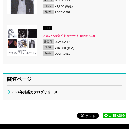
2025.02.12
価 格
¥2,860 (税込)
品 番
PSCR-6289
CD
アルバム6タイトルセット [SHM-CD]
発売日
2025.02.12
価 格
¥16,080 (税込)
品 番
D2CP-1411
関連ページ
2024年邦楽カタログリリース