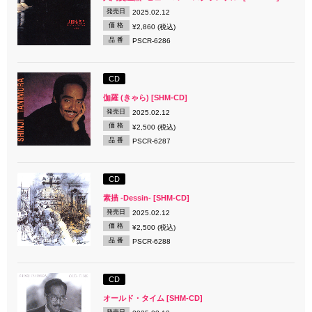
発売日
2025.02.12
価 格
¥2,860 (税込)
品 番
PSCR-6286
CD
伽羅 (きゃら) [SHM-CD]
発売日
2025.02.12
価 格
¥2,500 (税込)
品 番
PSCR-6287
CD
素描 -Dessin- [SHM-CD]
発売日
2025.02.12
価 格
¥2,500 (税込)
品 番
PSCR-6288
CD
オールド・タイム [SHM-CD]
発売日