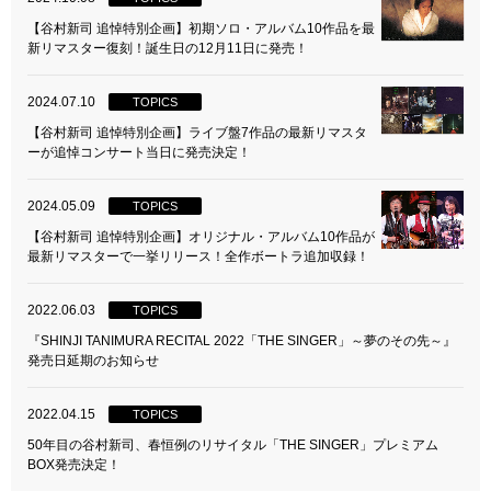
【谷村新司 追悼特別企画】初期ソロ・アルバム10作品を最
新リマスター復刻！誕生日の12月11日に発売！
2024.07.10
TOPICS
【谷村新司 追悼特別企画】ライブ盤7作品の最新リマスタ
ーが追悼コンサート当日に発売決定！
2024.05.09
TOPICS
【谷村新司 追悼特別企画】オリジナル・アルバム10作品が
最新リマスターで一挙リリース！全作ボートラ追加収録！
2022.06.03
TOPICS
『SHINJI TANIMURA RECITAL 2022「THE SINGER」～夢のその先～』
発売日延期のお知らせ
2022.04.15
TOPICS
50年目の谷村新司、春恒例のリサイタル「THE SINGER」プレミアム
BOX発売決定！