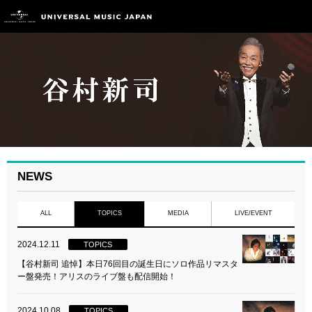
NEWS
ALL
TOPICS
MEDIA
LIVE/EVENT
2024.12.11
TOPICS
【谷村新司 追悼】本日76回目の誕生日にソロ作品リマスタ
ー盤発売！アリスのライブ盤も配信開始！
2024.10.08
TOPICS