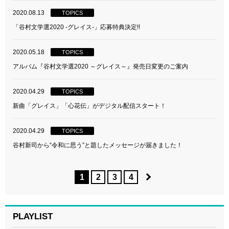
2020.08.13
TOPICS
「谷村文学選2020 -グレイス-」応募特典決定!!
2020.05.18
TOPICS
アルバム『谷村文学選2020 ～グレイス～』発売日変更のご案内
2020.04.29
TOPICS
新曲「グレイス」「心花伝」がデジタル配信スタート！
2020.04.29
TOPICS
谷村新司から“令和に思う”と題したメッセージが届きました！
1
2
3
4
PLAYLIST