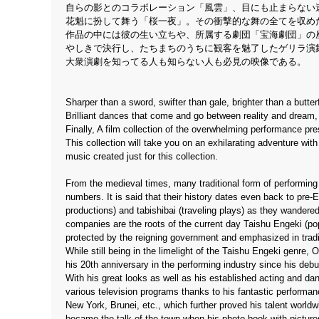
自らの影とのコラボレーション「風雲」、目にも止まらない
花魁に扮して舞う「桜一夜」。その衝撃的な舞の全てを収めた
作品の中には彼の生い立ちや、所属する劇団「宝海劇団」の
やしきで決行し、たちまちのうちに観客を魅了したゲリラ演
大衆演劇を知ってる人も知らない人も必見の映像である。
Sharper than a sword, swifter than gale, brighter than a butte
Brilliant dances that come and go between reality and dream, 
Finally, A film collection of the overwhelming performance pr
This collection will take you on an exhilarating adventure wi
music created just for this collection.
From the medieval times, many traditional form of performing 
numbers. It is said that their history dates even back to pre
productions) and tabishibai (traveling plays) as they wandered 
companies are the roots of the current day Taishu Engeki (po
protected by the reigning government and emphasized in tradit
While still being in the limelight of the Taishu Engeki genre
his 20th anniversary in the performing industry since his de
With his great looks as well as his established acting and d
various television programs thanks to his fantastic performanc
New York, Brunei, etc., which further proved his talent worldw
became the talk of the town when his photo-book with pictur