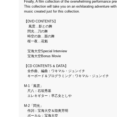
Finally, A film collection of the overwhelming performance pr
This collection will take you on an exhilarating adventure wi
music created just for this collection.
【DVD CONTENTS】
風雲…影との舞
閃光…刀の舞
時空の旅…面の舞
桜一夜…花魁
宝海大空Special Interview
宝海大空Bonus Movie
【CD CONTENTS & DATA】
全作曲、編曲：ワキマル・ジュンイチ
キーボード＆プログラミング：ワキマル・ジュンイチ
M-1「風雲」
尺八：石垣秀基
エレキギター：早乙女としや
M-2「閃光」
作詞：宝海大空＆陸奥芳明
ボーカル：宝海大空