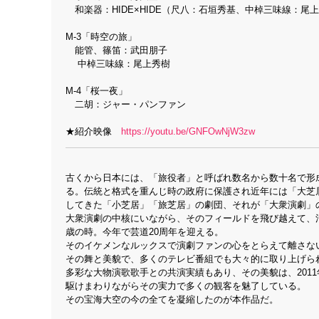
和楽器：HIDE×HIDE（尺八：石垣秀基、中棹三味線：尾
M-3「時空の旅」
能管、篠笛：武田朋子
中棹三味線：尾上秀樹
M-4「桜一夜」
二胡：ジャー・パンファン
★紹介映像
https://youtu.be/GNFOwNjW3zw
古くから日本には、「旅役者」と呼ばれ数名から数十名で形
る。伝統と格式を重んじ時の政府に保護され近年には「大芝
してきた「小芝居」「旅芝居」の劇団、それが「大衆演劇」
大衆演劇の中核にいながら、そのフィールドを飛び越えて、活
歳の時。今年で芸道20周年を迎える。
そのイケメンなルックスで演劇ファンの心をとらえて離さな
その舞と美貌で、多くのテレビ番組でも大々的に取り上げら
多彩な大物演歌歌手との共演実績もあり、その美貌は、201
駆けまわりながらその実力で多くの観客を魅了している。
その宝海大空の今の全てを凝縮したのが本作品だ。