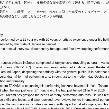
速さで刀を操る「閃光」、多種多様な面を素早く付け替える「時空の旅」、
DVD。
座長としての決意、そして自分のこれからを語った充実のインタビュー、そ
舞の模様など、お楽しみなコンテンツが満載。
rfly…
performed by a 21 year old with 20 years of artistic experience under his belt
esented by the pride of Japanese people!
th the special interview, documentary footage, and four jaw-dropping performan
troupes existed in Japan comprised of tabiyakusha (traveling actors) in vario
-Edo Period (1603-1867). These companies performed koshibai (small theatrical
around Japan, deepening their affinity with the general public. It is said that 
pular drama) form of performing arts, in contrast to the modern day Ooshibai
ion and formality.
, Oozora TAKAMI is expanding his performing horizons beyond his field. Takami
but when he was just over 17 months old. He had just turned 21 in May 2016.
ance, Takami has grasped the hearts of many performing arts fans. He was fea
e skills and looks, and also received rave reviews for his international perfo
ide. His resume also includes costarring with big enka ballad singers, and his
es taken by Mika NINAGAWA was published in 2011. Currently, he continues t