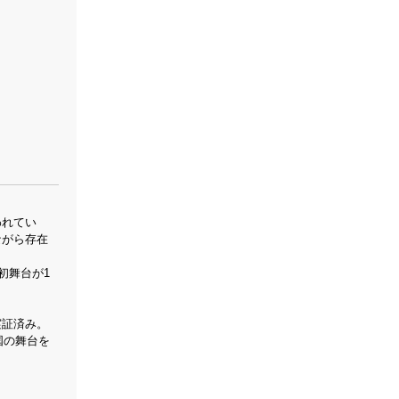
われてい
ながら存在
初舞台が1
実証済み。
国の舞台を