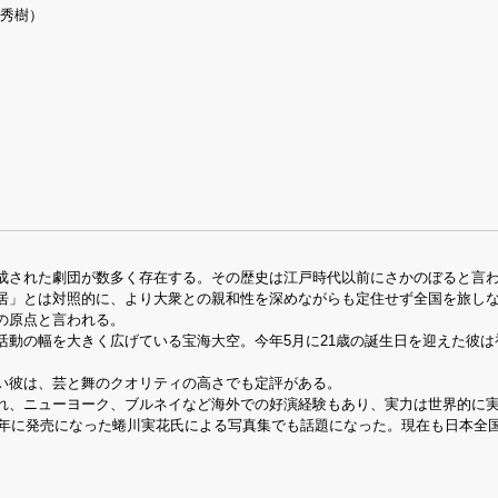
上秀樹）
成された劇団が数多く存在する。その歴史は江戸時代以前にさかのぼると言
居」とは対照的に、より大衆との親和性を深めながらも定住せず全国を旅し
の原点と言われる。
動の幅を大きく広げている宝海大空。今年5月に21歳の誕生日を迎えた彼は
い彼は、芸と舞のクオリティの高さでも定評がある。
れ、ニューヨーク、ブルネイなど海外での好演経験もあり、実力は世界的に
1年に発売になった蜷川実花氏による写真集でも話題になった。現在も日本全