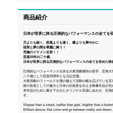
商品紹介
日本が世界に誇る圧倒的なパフォーマンスの全てを
刃よりも鋭く、疾風よりも速く、蝶よりも華やかに
現実と夢の間を華麗に舞う！
究極のイケメン女形！！
芸道20年の二十歳。
日本が世界に誇る圧倒的なパフォーマンスの全てを収めた映
圧倒的なパフォーマンスを誇る大衆演劇期待の若手、宝海大
二十歳にして芸道20周年となる記念盤。
大衆演劇のフィールドを飛び越えて活動の幅を広げている宝
彼の役者としての魅力と日本の伝統美を伝える映像作品が完
本作品のために書き下されたオリジナル音源にあわせ、圧倒
す。
Sharper than a sword, swifter than gale, brighter than a butte
Brilliant dances that come and go between reality and dream, 