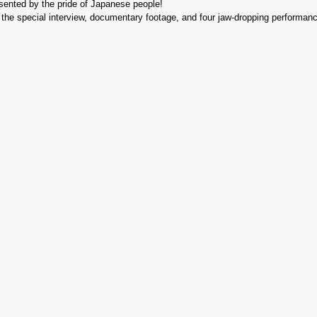
esented by the pride of Japanese people!
th the special interview, documentary footage, and four jaw-dropping performan