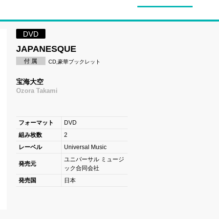
DVD
JAPANESQUE
付 属
CD,豪華ブックレット
宝海大空
Ozora Takami
フォーマット
DVD
組み枚数
2
レーベル
Universal Music
ユニバーサル ミュージ
発売元
ック合同会社
発売国
日本