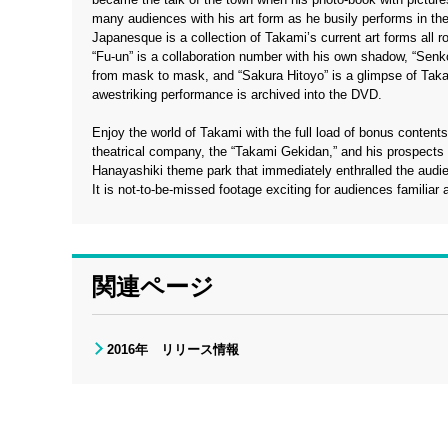
many audiences with his art form as he busily performs in th
Japanesque is a collection of Takami’s current art forms all ro
“Fu-un” is a collaboration number with his own shadow, “Senko”
from mask to mask, and “Sakura Hitoyo” is a glimpse of Takam
awestriking performance is archived into the DVD.
Enjoy the world of Takami with the full load of bonus contents 
theatrical company, the “Takami Gekidan,” and his prospects i
Hanayashiki theme park that immediately enthralled the aud
It is not-to-be-missed footage exciting for audiences familia
関連ページ
2016年 リリース情報