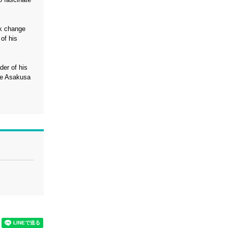
ck change
of his
der of his
the Asakusa