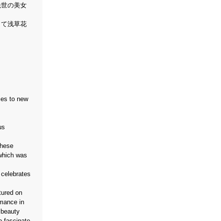
絶世の美女
して浅草花
!
ces to new
us
these
 which was
 celebrates
tured on
rmance in
 beauty
o fascinate