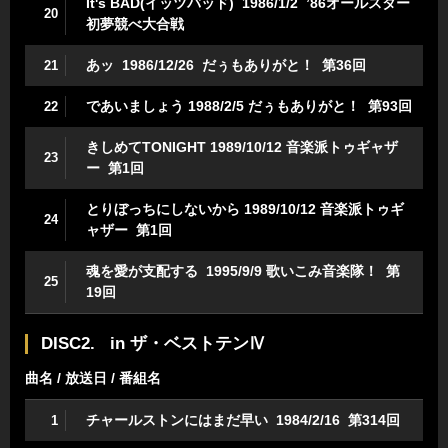
It's BAD(イッツバッド) 1986/1/2 ’86オールスター
20
初夢競べ大合戦
あッ 1986/12/26 だぅもありがと！ 第36回
21
であいましょう 1988/2/5 だぅもありがと！ 第93回
22
きしめてTONIGHT 1989/10/12 音楽派トゥギャザ
23
ー 第1回
とりぼっちにしないから 1989/10/12 音楽派トゥギ
24
ャザー 第1回
魂を愛が支配する 1995/9/9 歌いこみ音楽隊！ 第
25
19回
DISC2. in ザ・ベストテンⅣ
曲名 / 放送日 / 番組名
チャールストンにはまだ早い 1984/2/16 第314回
1