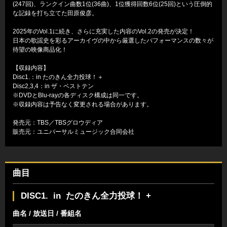
(247回)、ランクイン曲数1位(36曲)、1位獲得回数6位(25回)という圧倒的
な記録を打ち立てた田原俊彦。
2025年のVol.1に続き、さらに充実した内容のVol.2の発売が決定！
日本の歌謡史を彩るアーカイヴの中から厳選したパフォーマンスの数々が
待望の映像商品化！
【収録内容】
Disc1.：in たのきん全力投球！＋
Disc2,3,4：in ザ・ベストテン
※DVDとBlu-rayの各ディスク構成は同一です。
※収録内容は予告なく変更される場合があります。
発売元：TBS／TBSグロウディア
販売元：ユニバーサルミュージック合同会社
曲目
DISC1. in たのきん全力投球！ +
曲名 / 放送日 / 番組名