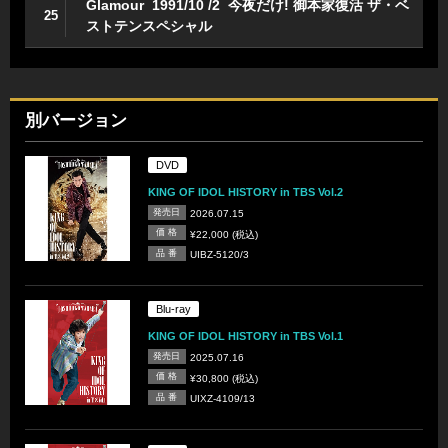
Glamour 1991/10 /2 今夜だけ! 御本家復活 ザ・ベ
25
ストテンスペシャル
別バージョン
DVD
KING OF IDOL HISTORY in TBS Vol.2
発売日
2026.07.15
価 格
¥22,000 (税込)
品 番
UIBZ-5120/3
Blu-ray
KING OF IDOL HISTORY in TBS Vol.1
発売日
2025.07.16
価 格
¥30,800 (税込)
品 番
UIXZ-4109/13