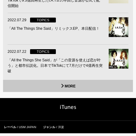
TikTokで9.3億回再生したt.A.T.u.の早回し音源が公式で配
信開始
2022.07.29
TOPICS
「All The Things She Said」リミックスEP、本日配信！
2022.07.22
TOPICS
「All the Things She Said」が「この音源を使えば恋が叶
う」と都市伝説化。日本でTikTokにて7月だけで4億再生突
破
MORE
レーベル
USM JAPAN
ジャンル
洋楽