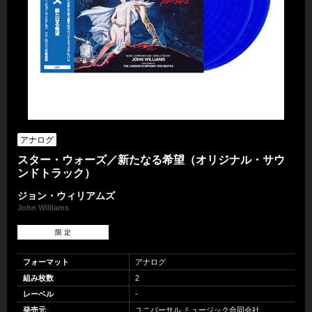
アナログ
スター・ウォーズ／新たなる希望（オリジナル・サウ
ンドトラック）
ジョン・ウィリアムズ
John Williams
限 定
フォーマット
アナログ
組み枚数
2
レーベル
-
発売元
ユニバーサル ミュージック合同会社