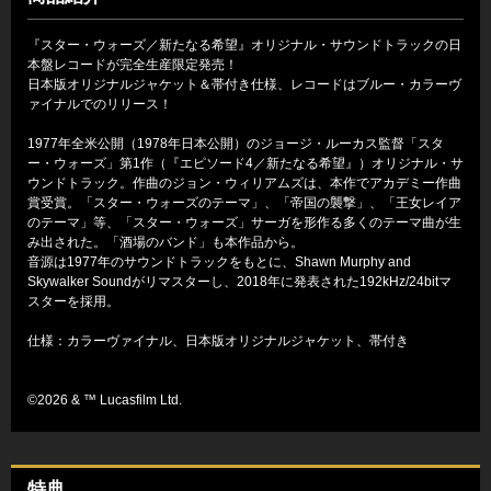
『スター・ウォーズ／新たなる希望』オリジナル・サウンドトラックの日
本盤レコードが完全生産限定発売！
日本版オリジナルジャケット＆帯付き仕様、レコードはブルー・カラーヴ
ァイナルでのリリース！
1977年全米公開（1978年日本公開）のジョージ・ルーカス監督「スタ
ー・ウォーズ」第1作（『エピソード4／新たなる希望』）オリジナル・サ
ウンドトラック。作曲のジョン・ウィリアムズは、本作でアカデミー作曲
賞受賞。「スター・ウォーズのテーマ」、「帝国の襲撃」、「王女レイア
のテーマ」等、「スター・ウォーズ」サーガを形作る多くのテーマ曲が生
み出された。「酒場のバンド」も本作品から。
音源は1977年のサウンドトラックをもとに、Shawn Murphy and
Skywalker Soundがリマスターし、2018年に発表された192kHz/24bitマ
スターを採用。
仕様：カラーヴァイナル、日本版オリジナルジャケット、帯付き
©2026 & ™ Lucasfilm Ltd.
特典