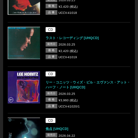
2026.03.25
価 格
¥2,420 (税込)
品 番
UCCV-41018
CD
ラスト・レコーディング [UHQCD]
発売日
2026.03.25
価 格
¥2,420 (税込)
品 番
UCCV-41019
CD
リー・コニッツ・ウィズ・ビル・エヴァンス・アット・
ハーフ・ノート [UHQCD]
発売日
2026.03.25
価 格
¥3,960 (税込)
品 番
UCCV-41020/1
CD
焦点 [UHQCD]
発売日
2026.04.22