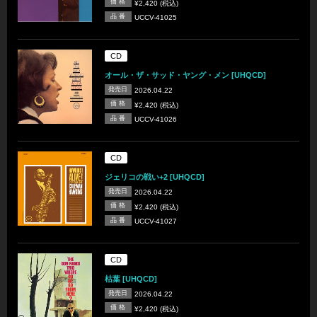
価 格
¥2,420 (税込)
品 番
UCCV-41025
CD
オール・ザ・サッド・ヤング・メン [UHQCD]
発売日
2026.04.22
価 格
¥2,420 (税込)
品 番
UCCV-41026
CD
ジェリコの戦い+2 [UHQCD]
発売日
2026.04.22
価 格
¥2,420 (税込)
品 番
UCCV-41027
CD
枯葉 [UHQCD]
発売日
2026.04.22
価 格
¥2,420 (税込)