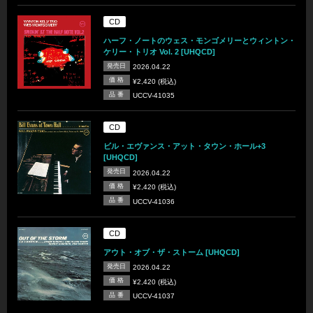
CD
ハーフ・ノートのウェス・モンゴメリーとウィントン・
ケリー・トリオ Vol. 2 [UHQCD]
発売日
2026.04.22
価 格
¥2,420 (税込)
品 番
UCCV-41035
CD
ビル・エヴァンス・アット・タウン・ホール+3
[UHQCD]
発売日
2026.04.22
価 格
¥2,420 (税込)
品 番
UCCV-41036
CD
アウト・オブ・ザ・ストーム [UHQCD]
発売日
2026.04.22
価 格
¥2,420 (税込)
品 番
UCCV-41037