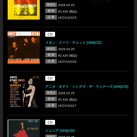
発売日
2026.03.25
価 格
¥2,420 (税込)
品 番
UCCV-41015
CD
スタン・ミーツ・チェット [UHQCD]
発売日
2026.03.25
価 格
¥2,420 (税込)
品 番
UCCV-41016
CD
アニタ・オデイ・シングズ・ザ・ウィナーズ [UHQCD]
発売日
2026.03.25
価 格
¥2,420 (税込)
品 番
UCCV-41017
CD
ジュニア [UHQCD]
発売日