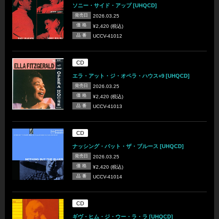
ソニー・サイド・アップ [UHQCD]
発売日
2026.03.25
価 格
¥2,420 (税込)
品 番
UCCV-41012
CD
エラ・アット・ジ・オペラ・ハウス+9 [UHQCD]
発売日
2026.03.25
価 格
¥2,420 (税込)
品 番
UCCV-41013
CD
ナッシング・バット・ザ・ブルース [UHQCD]
発売日
2026.03.25
価 格
¥2,420 (税込)
品 番
UCCV-41014
CD
ギヴ・ヒム・ジ・ウー・ラ・ラ [UHQCD]