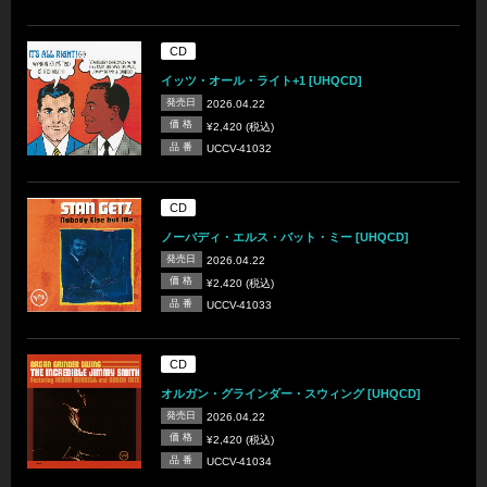
CD
イッツ・オール・ライト+1 [UHQCD]
発売日
2026.04.22
価 格
¥2,420 (税込)
品 番
UCCV-41032
CD
ノーバディ・エルス・バット・ミー [UHQCD]
発売日
2026.04.22
価 格
¥2,420 (税込)
品 番
UCCV-41033
CD
オルガン・グラインダー・スウィング [UHQCD]
発売日
2026.04.22
価 格
¥2,420 (税込)
品 番
UCCV-41034