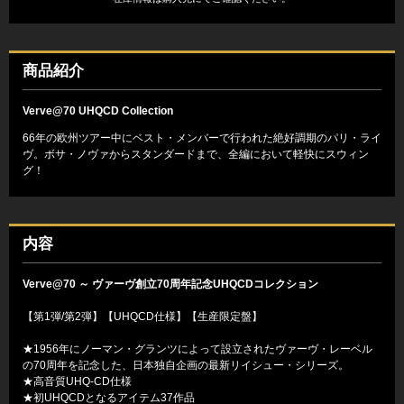
商品紹介
Verve@70 UHQCD Collection
66年の欧州ツアー中にベスト・メンバーで行われた絶好調期のパリ・ライ
ヴ。ボサ・ノヴァからスタンダードまで、全編において軽快にスウィン
グ！
内容
Verve@70 ～ ヴァーヴ創立70周年記念UHQCDコレクション
【第1弾/第2弾】【UHQCD仕様】【生産限定盤】
★1956年にノーマン・グランツによって設立されたヴァーヴ・レーベル
の70周年を記念した、日本独自企画の最新リイシュー・シリーズ。
★高音質UHQ-CD仕様
★初UHQCDとなるアイテム37作品