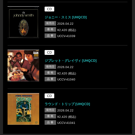
CD
ジョニー・スミス [UHQCD]
発売日
2026.04.22
価 格
¥2,420 (税込)
品 番
UCCV-41039
CD
ジブレット・グレイヴィ [UHQCD]
発売日
2026.04.22
価 格
¥2,420 (税込)
品 番
UCCV-41040
CD
ラウンド・トリップ [UHQCD]
発売日
2026.04.22
価 格
¥2,420 (税込)
品 番
UCCV-41041