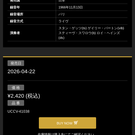
発売国
日本
録音年
1966年11月13日
録音場所
パリ
録音方式
ライヴ
スタン・ゲッツ(ts) ゲイリー・バートン(vib)
演奏者
スティーヴ・スワロウ(b) ロイ・ヘインズ
(ds)
発売日
2026-04-22
価 格
¥2,420 (税込)
品 番
UCCV-41038
BUY NOW
在庫情報は購入先にてご確認ください。