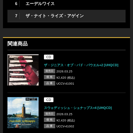
エーデルワイス
6
ザ・ナイト・ライズ・アゲイン
7
関連商品
CD
ザ・ジニアス・オブ・バド・パウエル+2 [UHQCD]
発売日
2026.03.25
価 格
¥2,420 (税込)
品 番
UCCV-41001
CD
スウェディッシュ・シュナップス+4 [UHQCD]
発売日
2026.03.25
価 格
¥2,420 (税込)
品 番
UCCV-41002