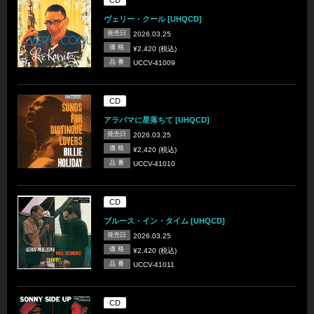
ヴェリー・クール [UHQCD]
発売日
2026.03.25
価 格
¥2,420 (税込)
品 番
UCCV-41009
CD
アラバマに星落ちて [UHQCD]
発売日
2026.03.25
価 格
¥2,420 (税込)
品 番
UCCV-41010
CD
ブルース・イン・タイム [UHQCD]
発売日
2026.03.25
価 格
¥2,420 (税込)
品 番
UCCV-41011
CD