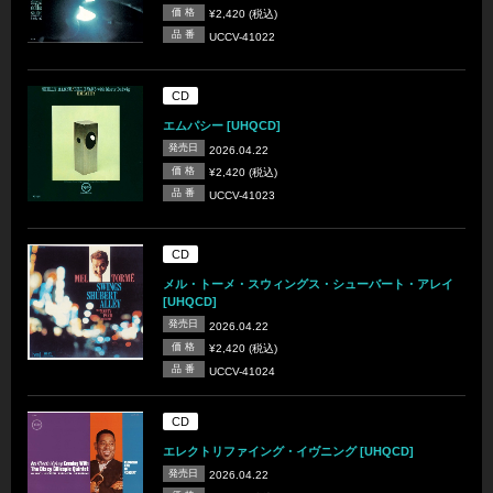
価 格
¥2,420 (税込)
品 番
UCCV-41022
CD
エムパシー [UHQCD]
発売日
2026.04.22
価 格
¥2,420 (税込)
品 番
UCCV-41023
CD
メル・トーメ・スウィングス・シューバート・アレイ
[UHQCD]
発売日
2026.04.22
価 格
¥2,420 (税込)
品 番
UCCV-41024
CD
エレクトリファイング・イヴニング [UHQCD]
発売日
2026.04.22