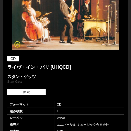
CD
ライヴ・イン・パリ [UHQCD]
スタン・ゲッツ
Stan Getz
限 定
フォーマット
CD
組み枚数
1
レーベル
Verve
発売元
ユニバーサル ミュージック合同会社