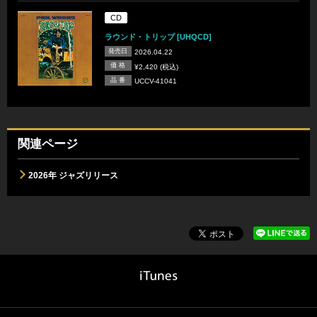
CD
ラウンド・トリップ [UHQCD]
発売日
2026.04.22
価 格
¥2,420 (税込)
品 番
UCCV-41041
関連ページ
2026年 ジャズリリース