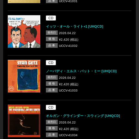
品 番
UCCV-41031
CD
イッツ・オール・ライト+1 [UHQCD]
発売日
2026.04.22
価 格
¥2,420 (税込)
品 番
UCCV-41032
CD
ノーバディ・エルス・バット・ミー [UHQCD]
発売日
2026.04.22
価 格
¥2,420 (税込)
品 番
UCCV-41033
CD
オルガン・グラインダー・スウィング [UHQCD]
発売日
2026.04.22
価 格
¥2,420 (税込)
品 番
UCCV-41034