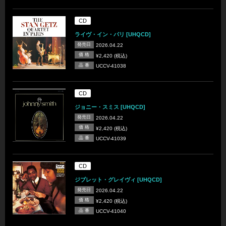
CD
ライヴ・イン・パリ [UHQCD]
発売日
2026.04.22
価 格
¥2,420 (税込)
品 番
UCCV-41038
CD
ジョニー・スミス [UHQCD]
発売日
2026.04.22
価 格
¥2,420 (税込)
品 番
UCCV-41039
CD
ジブレット・グレイヴィ [UHQCD]
発売日
2026.04.22
価 格
¥2,420 (税込)
品 番
UCCV-41040