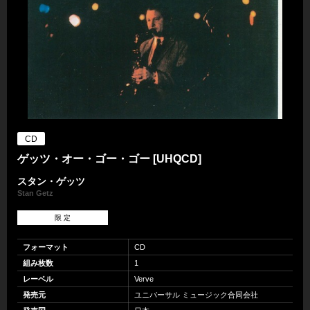
CD
ゲッツ・オー・ゴー・ゴー [UHQCD]
スタン・ゲッツ
Stan Getz
限 定
フォーマット
CD
組み枚数
1
レーベル
Verve
発売元
ユニバーサル ミュージック合同会社