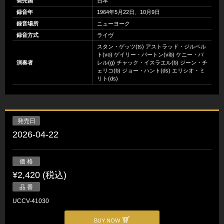
発売国
日本
録音年
1964年5月22日、10月9日
録音場所
ニューヨーク
録音方式
ライヴ
スタン・ゲッツ(ts) アストラッド・ジルベル
ト(vo) ゲイリー・バートン(vib) ケニー・バ
演奏者
レル(g) チャック・イスラエル(b) ジーン・チ
ェリコ(b) ジョー・ハント(ds) エリシオ・ミ
リト(ds)
発売日
2026-04-22
価 格
¥2,420 (税込)
品 番
UCCV-41030
BUY NOW