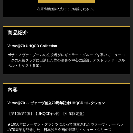
在庫情報は購入先にてご確認ください。
商品紹介
Verve@70 UHQCD Collection
ボサ・ノヴァ・ブームの立役者がレギュラー・グループを率いてニューヨ
ークの人気クラブに出演した際の演奏を中心に編纂。アストラッド・ジル
ベルトもゲスト参加。
内容
Verve@70 ～ ヴァーヴ創立70周年記念UHQCDコレクション
【第1弾/第2弾】【UHQCD仕様】【生産限定盤】
★1956年にノーマン・グランツによって設立されたヴァーヴ・レーベル
の70周年を記念した、日本独自企画の最新リイシュー・シリーズ。