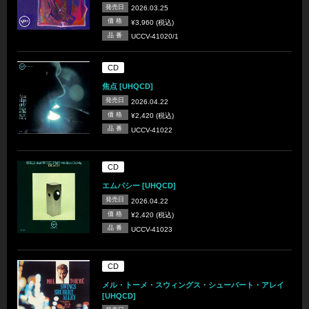
発売日
2026.03.25
価 格
¥3,960 (税込)
品 番
UCCV-41020/1
CD
焦点 [UHQCD]
発売日
2026.04.22
価 格
¥2,420 (税込)
品 番
UCCV-41022
CD
エムパシー [UHQCD]
発売日
2026.04.22
価 格
¥2,420 (税込)
品 番
UCCV-41023
CD
メル・トーメ・スウィングス・シューバート・アレイ
[UHQCD]