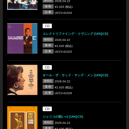
発売日
2026.04.22
価 格
¥2,420 (税込)
品 番
UCCV-41024
CD
エレクトリファイング・イヴニング [UHQCD]
発売日
2026.04.22
価 格
¥2,420 (税込)
品 番
UCCV-41025
CD
オール・ザ・サッド・ヤング・メン [UHQCD]
発売日
2026.04.22
価 格
¥2,420 (税込)
品 番
UCCV-41026
CD
ジェリコの戦い+2 [UHQCD]
発売日
2026.04.22
価 格
¥2,420 (税込)