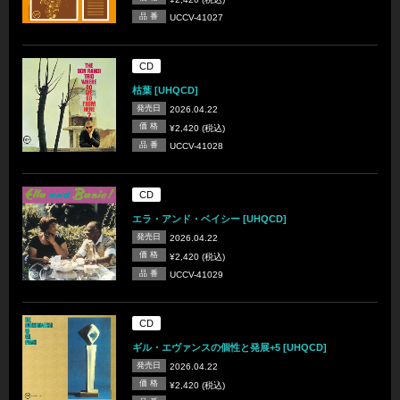
品 番
UCCV-41027
CD
枯葉 [UHQCD]
発売日
2026.04.22
価 格
¥2,420 (税込)
品 番
UCCV-41028
CD
エラ・アンド・ベイシー [UHQCD]
発売日
2026.04.22
価 格
¥2,420 (税込)
品 番
UCCV-41029
CD
ギル・エヴァンスの個性と発展+5 [UHQCD]
発売日
2026.04.22
価 格
¥2,420 (税込)