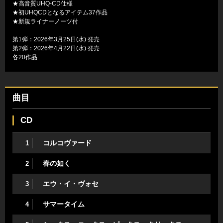
★高音質UHQ-CD仕様
★初UHQCDとなるアイテム37作品
★新規ライナーノーツ付
第1弾：2026年3月25日(水) 発売
第2弾：2026年4月22日(水) 発売
各20作品
曲目
CD
コルコヴァード
1
春の如く
2
エウ・イ・ヴォセ
3
サマータイム
4