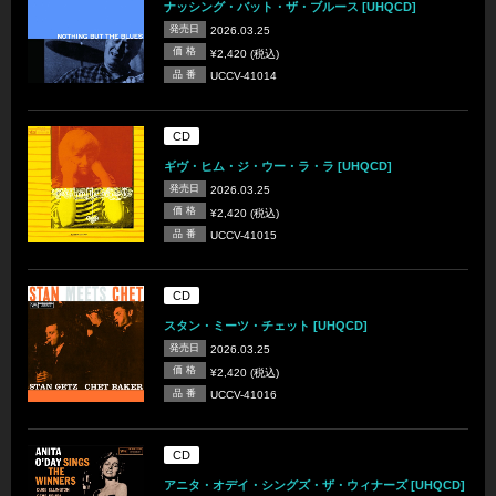
ナッシング・バット・ザ・ブルース [UHQCD]
発売日
2026.03.25
価 格
¥2,420 (税込)
品 番
UCCV-41014
CD
ギヴ・ヒム・ジ・ウー・ラ・ラ [UHQCD]
発売日
2026.03.25
価 格
¥2,420 (税込)
品 番
UCCV-41015
CD
スタン・ミーツ・チェット [UHQCD]
発売日
2026.03.25
価 格
¥2,420 (税込)
品 番
UCCV-41016
CD
アニタ・オデイ・シングズ・ザ・ウィナーズ [UHQCD]