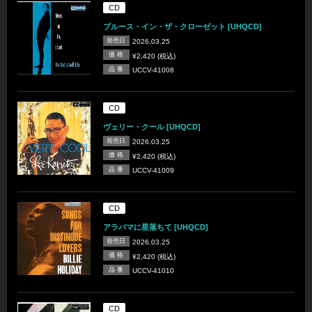
CD
ブルース・イン・ザ・クローゼット [UHQCD]
発売日
2026.03.25
価 格
¥2,420 (税込)
品 番
UCCV-41008
CD
ヴェリー・クール [UHQCD]
発売日
2026.03.25
価 格
¥2,420 (税込)
品 番
UCCV-41009
CD
アラバマに星落ちて [UHQCD]
発売日
2026.03.25
価 格
¥2,420 (税込)
品 番
UCCV-41010
CD