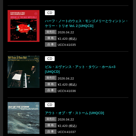
CD
ハーフ・ノートのウェス・モンゴメリーとウィントン・
ケリー・トリオ Vol. 2 [UHQCD]
発売日
2026.04.22
価 格
¥2,420 (税込)
品 番
UCCV-41035
CD
ビル・エヴァンス・アット・タウン・ホール+3
[UHQCD]
発売日
2026.04.22
価 格
¥2,420 (税込)
品 番
UCCV-41036
CD
アウト・オブ・ザ・ストーム [UHQCD]
発売日
2026.04.22
価 格
¥2,420 (税込)
品 番
UCCV-41037