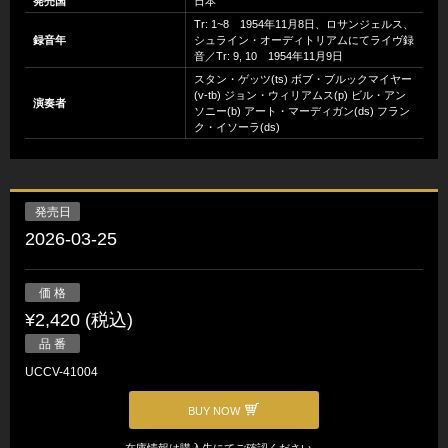
発売国
日本
Tr: 1~8 1954年11月8日、ロサンジェルス、
録音年
シュライン・オーディトリアムにてライヴ録
音／Tr: 9, 10 1954年11月9日
スタン・ゲッツ(ts) ボブ・ブルックマイヤー
(v-tb) ジョン・ウィリアムス(p) ビル・アン
演奏者
ソニー(b) アート・マーディガン(ds) フラン
ク・イソーラ(ds)
発売日
2026-03-25
価 格
¥2,420 (税込)
品 番
UCCV-41004
BUY NOW
在庫情報は購入先にてご確認ください。