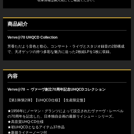
商品紹介
Verve@70 UHQCD Collection
芳香ただよう音色と歌心。コンサート・ライヴとスタジオ録音の2部構成
で、天才ゲッツの持つ多彩な魅力に迫った2枚組LPを1枚に収録。
内容
Verve@70 ～ ヴァーヴ創立70周年記念UHQCDコレクション
【第1弾/第2弾】【UHQCD仕様】【生産限定盤】
★1956年にノーマン・グランツによって設立されたヴァーヴ・レーベル
の70周年を記念した、日本独自企画の最新リイシュー・シリーズ。
★高音質UHQ-CD仕様
★初UHQCDとなるアイテム37作品
★新規ライナーノーツ付