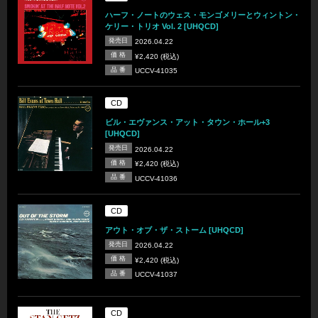
ハーフ・ノートのウェス・モンゴメリーとウィントン・
ケリー・トリオ Vol. 2 [UHQCD]
発売日
2026.04.22
価 格
¥2,420 (税込)
品 番
UCCV-41035
CD
ビル・エヴァンス・アット・タウン・ホール+3
[UHQCD]
発売日
2026.04.22
価 格
¥2,420 (税込)
品 番
UCCV-41036
CD
アウト・オブ・ザ・ストーム [UHQCD]
発売日
2026.04.22
価 格
¥2,420 (税込)
品 番
UCCV-41037
CD