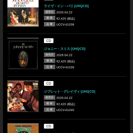
ライヴ・イン・パリ [UHQCD]
発売日
2026.04.22
価 格
¥2,420 (税込)
品 番
UCCV-41038
CD
ジョニー・スミス [UHQCD]
発売日
2026.04.22
価 格
¥2,420 (税込)
品 番
UCCV-41039
CD
ジブレット・グレイヴィ [UHQCD]
発売日
2026.04.22
価 格
¥2,420 (税込)
品 番
UCCV-41040
CD