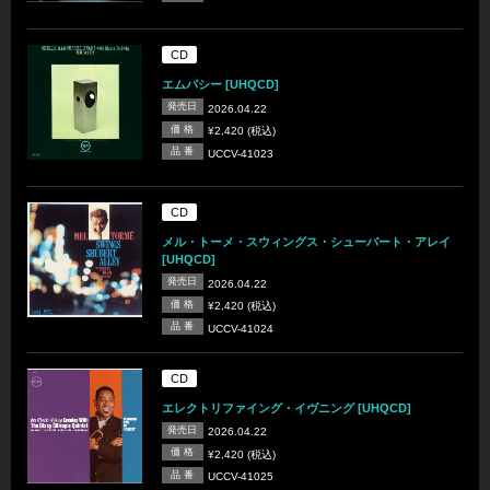
CD
エムパシー [UHQCD]
発売日
2026.04.22
価 格
¥2,420 (税込)
品 番
UCCV-41023
CD
メル・トーメ・スウィングス・シューバート・アレイ
[UHQCD]
発売日
2026.04.22
価 格
¥2,420 (税込)
品 番
UCCV-41024
CD
エレクトリファイング・イヴニング [UHQCD]
発売日
2026.04.22
価 格
¥2,420 (税込)
品 番
UCCV-41025