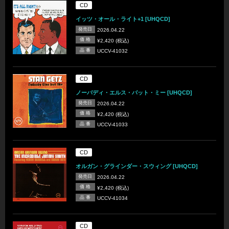
CD
イッツ・オール・ライト+1 [UHQCD]
発売日
2026.04.22
価 格
¥2,420 (税込)
品 番
UCCV-41032
CD
ノーバディ・エルス・バット・ミー [UHQCD]
発売日
2026.04.22
価 格
¥2,420 (税込)
品 番
UCCV-41033
CD
オルガン・グラインダー・スウィング [UHQCD]
発売日
2026.04.22
価 格
¥2,420 (税込)
品 番
UCCV-41034
CD