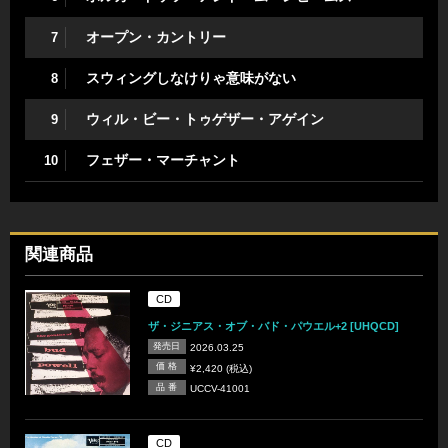
オープン・カントリー
7
スウィングしなけりゃ意味がない
8
ウィル・ビー・トゥゲザー・アゲイン
9
フェザー・マーチャント
10
関連商品
CD
ザ・ジニアス・オブ・バド・パウエル+2 [UHQCD]
発売日
2026.03.25
価 格
¥2,420 (税込)
品 番
UCCV-41001
CD