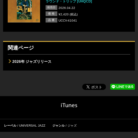
ラウンド・トリップ [UHQCD]
発売日
2026.04.22
価 格
¥2,420 (税込)
品 番
UCCV-41041
関連ページ
2026年 ジャズリリース
レーベル
UNIVERSAL JAZZ
ジャンル
ジャズ