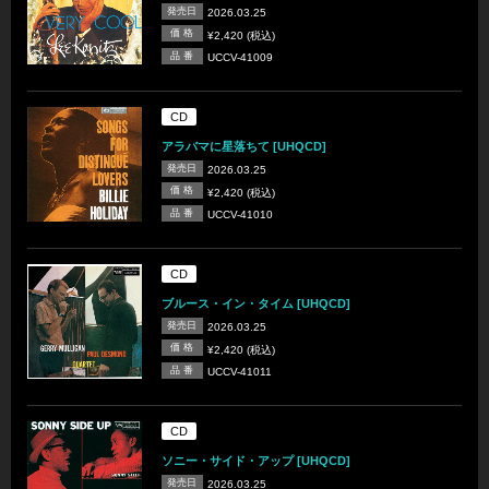
発売日
2026.03.25
価 格
¥2,420 (税込)
品 番
UCCV-41009
CD
アラバマに星落ちて [UHQCD]
発売日
2026.03.25
価 格
¥2,420 (税込)
品 番
UCCV-41010
CD
ブルース・イン・タイム [UHQCD]
発売日
2026.03.25
価 格
¥2,420 (税込)
品 番
UCCV-41011
CD
ソニー・サイド・アップ [UHQCD]
発売日
2026.03.25