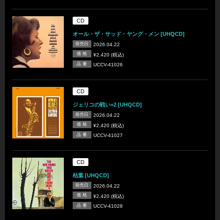
CD
オール・ザ・サッド・ヤング・メン [UHQCD]
発売日
2026.04.22
価 格
¥2,420 (税込)
品 番
UCCV-41026
CD
ジェリコの戦い+2 [UHQCD]
発売日
2026.04.22
価 格
¥2,420 (税込)
品 番
UCCV-41027
CD
枯葉 [UHQCD]
発売日
2026.04.22
価 格
¥2,420 (税込)
品 番
UCCV-41028