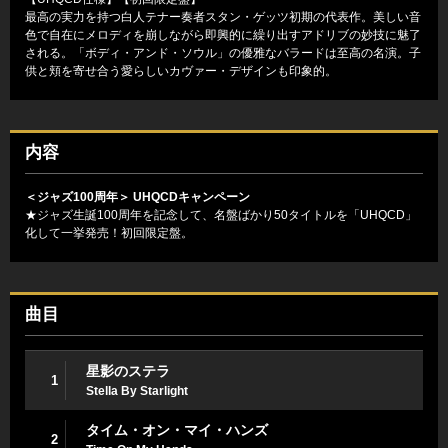
最高の実力を持つ白人テナー奏者スタン・ゲッツ初期の代表作。美しい音
色で自在にメロディを崩しながら即興的に繰り出すアドリブの妙技に魅了
される。「ボディ・アンド・ソウル」の優雅なバラードは至高の名演。子
供と頬を寄せ合う愛らしいカヴァー・デザインも印象的。
内容
＜ジャズ100周年＞ UHQCDキャンペーン
★ジャズ生誕100周年を記念して、名盤ばかり50タイトルを「UHQCD」
化して一挙発売！初回限定盤。
曲目
星影のステラ
1
Stella By Starlight
タイム・オン・マイ・ハンズ
2