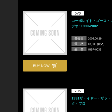
DVD
コーポレイト・ゴースト -
デオ: 1990-2002
発売日
2005.06.29
価 格
¥3,630 (税込)
品 番
UIBF-9033
BUY NOW
VHS
1991ザ・イヤー・ザッ
ク・ブロ