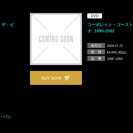
DVD
 ザ・ビ
コーポレイト・ゴースト
オ: 1990-2002
発売日
2004.07.21
価 格
¥4,840 (税込)
品 番
UIBF-1004
BUY NOW
ト・パン