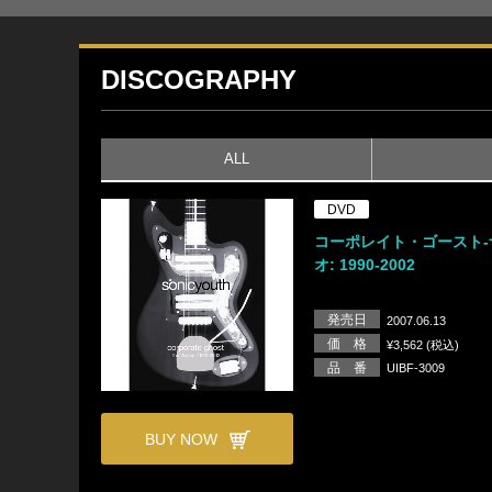
DISCOGRAPHY
ALL
DVD
コーポレイト・ゴースト-
オ: 1990-2002
発売日
2007.06.13
価 格
¥3,562 (税込)
品 番
UIBF-3009
BUY NOW