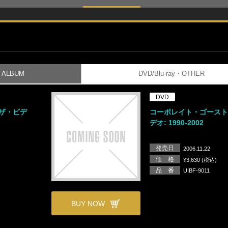
ALBUM
DVD/Blu-ray・OTHER
DVD
ザ・ビデ
コーポレイト・ゴースト 
デオ: 1990-2002
発売日
2006.11.22
価 格
¥3,630 (税込)
品 番
UIBF-9011
BUY NOW