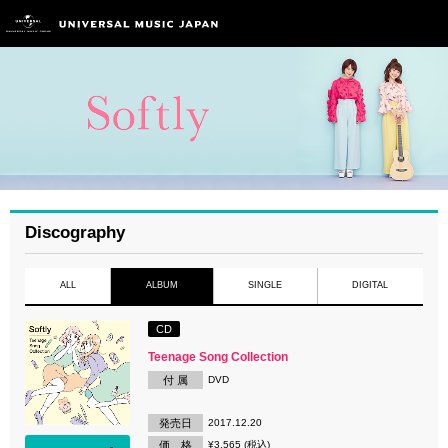
Discography
ALL
ALBUM
SINGLE
DIGITAL
CD
Teenage Song Collection
付 属
DVD
発売日
2017.12.20
価 格
¥3,565 (税込)