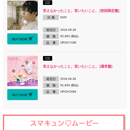
CD
言えなかったこと。言いたいこと。 [初回限定盤]
付 属
DVD
発売日
2016.09.28
価 格
¥2,852 (税込)
BUY NOW
品 番
UPCH-7180
CD
言えなかったこと。言いたいこと。 [通常盤]
発売日
2016.09.28
価 格
¥1,834 (税込)
品 番
UPCH-2094
BUY NOW