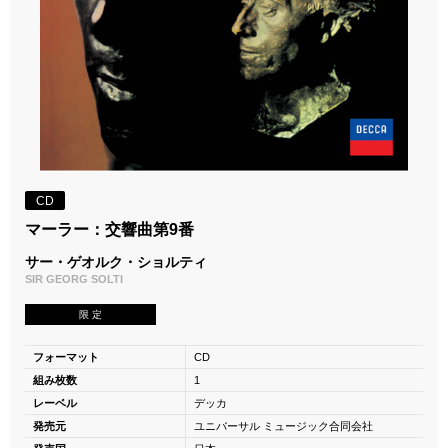
CD
マーラー：交響曲第9番
サー・ゲオルク・ショルティ
SIR GEORG SOLTI
限 定
フォーマット
CD
組み枚数
1
レーベル
デッカ
発売元
ユニバーサル ミュージック合同会社