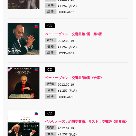
価 格
¥1,257 (税込)
品 番
UCCD-4656
CD
ベートーヴェン：交響曲第7番・第8番
発売日
2012.09.19
価 格
¥1,257 (税込)
品 番
UCCD-4657
CD
ベートーヴェン：交響曲第9番《合唱》
発売日
2012.09.19
価 格
¥1,257 (税込)
品 番
UCCD-4658
CD
ベルリオーズ：幻想交響曲、リスト：交響詩《前奏曲》
発売日
2012.09.19
価 格
¥1,257 (税込)