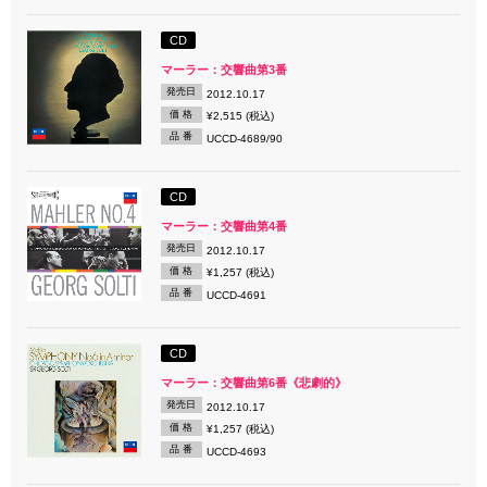
CD
マーラー：交響曲第3番
発売日
2012.10.17
価 格
¥2,515 (税込)
品 番
UCCD-4689/90
CD
マーラー：交響曲第4番
発売日
2012.10.17
価 格
¥1,257 (税込)
品 番
UCCD-4691
CD
マーラー：交響曲第6番《悲劇的》
発売日
2012.10.17
価 格
¥1,257 (税込)
品 番
UCCD-4693