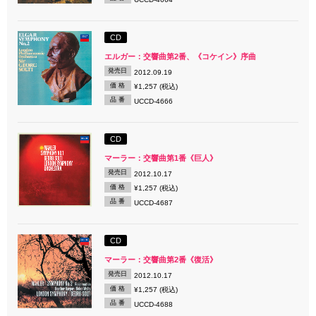
CD
エルガー：交響曲第2番、《コケイン》序曲
発売日
2012.09.19
価 格
¥1,257 (税込)
品 番
UCCD-4666
CD
マーラー：交響曲第1番《巨人》
発売日
2012.10.17
価 格
¥1,257 (税込)
品 番
UCCD-4687
CD
マーラー：交響曲第2番《復活》
発売日
2012.10.17
価 格
¥1,257 (税込)
品 番
UCCD-4688