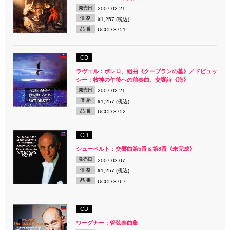
発売日
2007.02.21
価 格
¥1,257 (税込)
品 番
UCCD-3751
CD
ラヴェル：ボレロ、組曲《クープランの墓》／ドビュッ
シー：牧神の午後への前奏曲、交響詩《海》
発売日
2007.02.21
価 格
¥1,257 (税込)
品 番
UCCD-3752
CD
シューベルト：交響曲第5番＆第8番《未完成》
発売日
2007.03.07
価 格
¥1,257 (税込)
品 番
UCCD-3767
CD
ワーグナー：管弦楽曲集