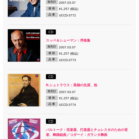
発売日
2007.03.07
価 格
¥1,257 (税込)
品 番
UCCD-3772
CD
スッペ＆シューマン：序曲集
発売日
2007.03.07
価 格
¥1,257 (税込)
品 番
UCCD-3773
CD
R.シュトラウス：英雄の生涯、他
発売日
2007.03.07
価 格
¥1,257 (税込)
品 番
UCCD-3774
CD
バルトーク：弦楽器、打楽器とチェレスタのための音
楽、舞踏組曲／コダーイ：ガランタ舞曲