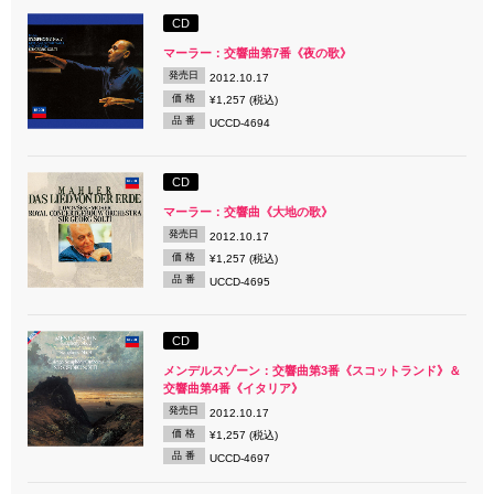
CD
マーラー：交響曲第7番《夜の歌》
発売日
2012.10.17
価 格
¥1,257 (税込)
品 番
UCCD-4694
CD
マーラー：交響曲《大地の歌》
発売日
2012.10.17
価 格
¥1,257 (税込)
品 番
UCCD-4695
CD
メンデルスゾーン：交響曲第3番《スコットランド》＆
交響曲第4番《イタリア》
発売日
2012.10.17
価 格
¥1,257 (税込)
品 番
UCCD-4697