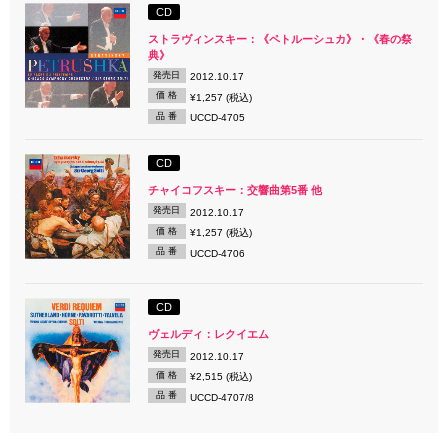
CD
ストラヴィンスキー：《ペトルーシュカ》・《春の祭
典》
発売日
2012.10.17
価 格
¥1,257 (税込)
品 番
UCCD-4705
CD
チャイコフスキー：交響曲第5番 他
発売日
2012.10.17
価 格
¥1,257 (税込)
品 番
UCCD-4706
CD
ヴェルディ：レクイエム
発売日
2012.10.17
価 格
¥2,515 (税込)
品 番
UCCD-4707/8