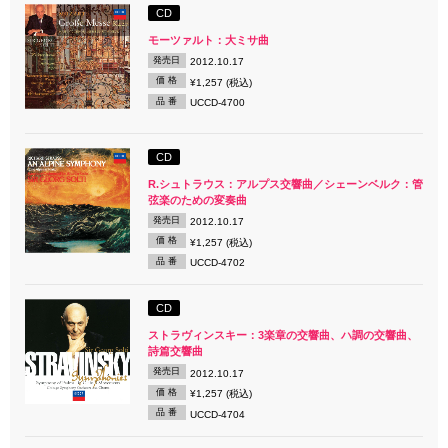
CD
モーツァルト：大ミサ曲
発売日
2012.10.17
価 格
¥1,257 (税込)
品 番
UCCD-4700
CD
R.シュトラウス：アルプス交響曲／シェーンベルク：管
弦楽のための変奏曲
発売日
2012.10.17
価 格
¥1,257 (税込)
品 番
UCCD-4702
CD
ストラヴィンスキー：3楽章の交響曲、ハ調の交響曲、
詩篇交響曲
発売日
2012.10.17
価 格
¥1,257 (税込)
品 番
UCCD-4704