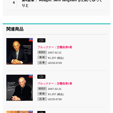
4
りと
関連商品
CD
ブルックナー：交響曲第0番
発売日
2007.02.21
価 格
¥1,257 (税込)
品 番
UCCD-3729
CD
ブルックナー：交響曲第1番
発売日
2007.02.21
価 格
¥1,257 (税込)
品 番
UCCD-3730
CD