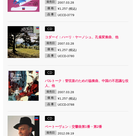
発売日
2007.03.28
価 格
¥1,257 (税込)
品 番
UCCD-3779
CD
コダーイ：ハーリ・ヤーノシュ、孔雀変奏曲、他
発売日
2007.03.28
価 格
¥1,257 (税込)
品 番
UCCD-3780
CD
バルトーク：管弦楽のための協奏曲、中国の不思議な役
人、他
発売日
2007.03.28
価 格
¥1,257 (税込)
品 番
UCCD-3788
CD
ベートーヴェン：交響曲第1番・第2番
発売日
2012.09.19