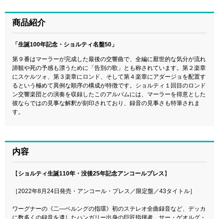
商品紹介
「生誕100年記念・ショルティ名盤50」
第９番はマーラーが完成した最後の交響曲で、全編に厭世的な気分が流れ
諦観や死の予感も漂うために「告別の歌」とも称されています。第２楽章
にスケルツォ、第３楽章にロンド、そして第４楽章にアダージョを配置す
るという極めて異例な順序の構成が特徴です。ショルティ１回目のロンド
ン交響楽団との演奏を収録したこのアルバムには、マーラーを得意とした
彼ならではの見事な解釈が刻印されており、録音の見事さも特筆されま
す。
内容
【
ショルティ生誕110年・没後25年記念アンコールプレス
】
［2022年8月24日発売・アンコール・プレス／限定盤／43タイトル］
ワーグナーの《二―ベルングの指環》初のステレオ全曲録音など、デッカ
に数多くの録音を遺したハンガリー出身の巨匠指揮者、サー・ゲオルグ・