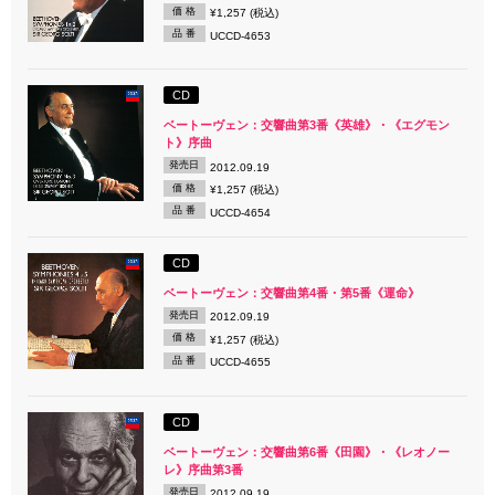
価 格
¥1,257 (税込)
品 番
UCCD-4653
CD
ベートーヴェン：交響曲第3番《英雄》・《エグモン
ト》序曲
発売日
2012.09.19
価 格
¥1,257 (税込)
品 番
UCCD-4654
CD
ベートーヴェン：交響曲第4番・第5番《運命》
発売日
2012.09.19
価 格
¥1,257 (税込)
品 番
UCCD-4655
CD
ベートーヴェン：交響曲第6番《田園》・《レオノー
レ》序曲第3番
発売日
2012.09.19