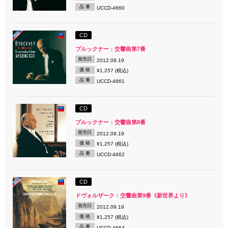
品 番
UCCD-4660
CD
ブルックナー：交響曲第7番
発売日
2012.09.19
価 格
¥1,257 (税込)
品 番
UCCD-4661
CD
ブルックナー：交響曲第8番
発売日
2012.09.19
価 格
¥1,257 (税込)
品 番
UCCD-4662
CD
ドヴォルザーク：交響曲第9番《新世界より》
発売日
2012.09.19
価 格
¥1,257 (税込)
品 番
UCCD-4664