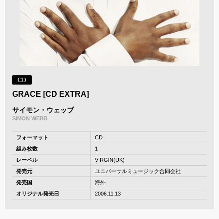
CD
GRACE [CD EXTRA]
サイモン・ウェッブ
SIMON WEBB
フォーマット
CD
組み枚数
1
レーベル
VIRGIN(UK)
発売元
ユニバーサルミュージック合同会社
発売国
海外
オリジナル発売日
2006.11.13