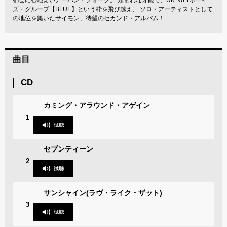
都会に心地よいアーバン・フォーク。 類まれな才能で、UK No.1ボーイ
ズ・グループ【BLUE】という枠を飛び越え、 ソロ・アーティストとして
の地位を築いたサイモン、待望のセカンド・アルバム！
曲目
CD
カミング・アラウンド・アゲイン
1
セブンティーン
2
サンシャイン(ラヴ・ライク・ザット)
3