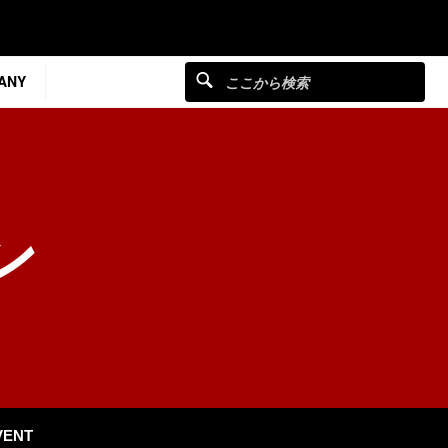
ANY
ン
VENT