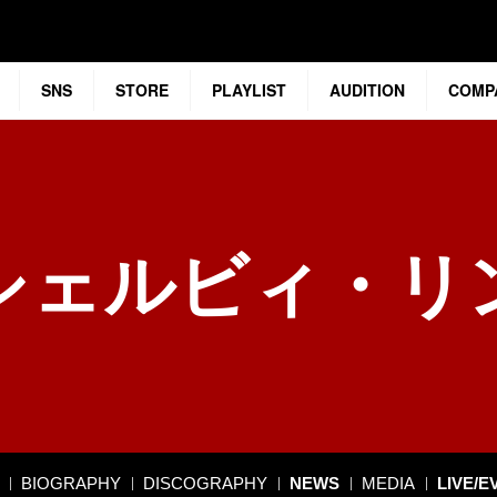
SNS
STORE
PLAYLIST
AUDITION
COMP
シェルビィ・リ
BIOGRAPHY
DISCOGRAPHY
NEWS
MEDIA
LIVE/E