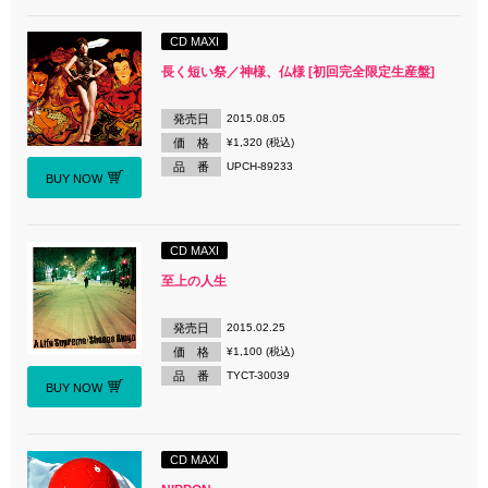
CD MAXI
長く短い祭／神様、仏様 [初回完全限定生産盤]
発売日
2015.08.05
価 格
¥1,320 (税込)
品 番
UPCH-89233
BUY NOW
CD MAXI
至上の人生
発売日
2015.02.25
価 格
¥1,100 (税込)
品 番
TYCT-30039
BUY NOW
CD MAXI