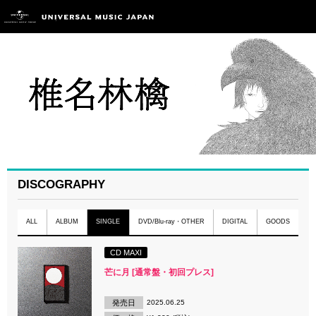
DISCOGRAPHY
ALL
ALBUM
SINGLE
DVD/Blu-ray・OTHER
DIGITAL
GOODS
CD MAXI
芒に月 [通常盤・初回プレス]
発売日
2025.06.25