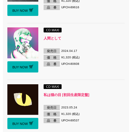
価 格
¥1,320 (税込)
品 番
UPCH-89616
BUY NOW
CD MAXI
人間として
発売日
2024.04.17
価 格
¥1,320 (税込)
品 番
UPCH-80608
BUY NOW
CD MAXI
私は猫の目 [初回生産限定盤]
発売日
2023.05.24
価 格
¥1,320 (税込)
品 番
UPCH-89537
BUY NOW