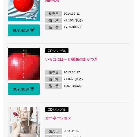
NIPPON
発売日
2014.06.11
価 格
¥1,100 (税込)
品 番
TYCT-30027
BUY NOW
CDシングル
いろはにほへと/孤独のあかつき
発売日
2013.05.27
価 格
¥1,047 (税込)
品 番
TOCT-40420
BUY NOW
CDシングル
カーネーション
発売日
2011.11.02