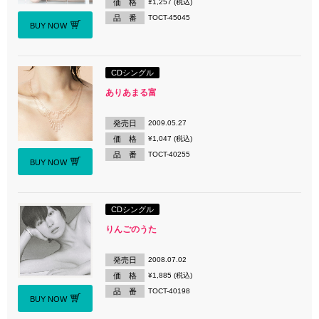
価 格
¥1,257 (税込)
品 番
TOCT-45045
BUY NOW
CDシングル
ありあまる富
発売日
2009.05.27
価 格
¥1,047 (税込)
品 番
TOCT-40255
BUY NOW
CDシングル
りんごのうた
発売日
2008.07.02
価 格
¥1,885 (税込)
品 番
TOCT-40198
BUY NOW