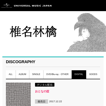
DISCOGRAPHY
ALL
ALBUM
SINGLE
DVD/Blu-ray・OTHER
DIGITAL
GOODS
デジタル配信
おとなの掟
発売日
2017.12.22