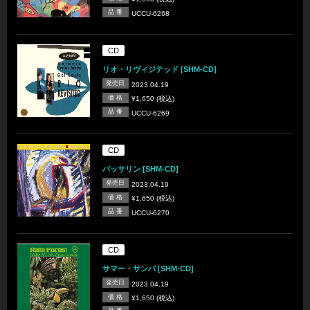
品 番
UCCU-6268
CD
リオ・リヴィジテッド [SHM-CD]
発売日
2023.04.19
価 格
¥1,650 (税込)
品 番
UCCU-6269
CD
パッサリン [SHM-CD]
発売日
2023.04.19
価 格
¥1,650 (税込)
品 番
UCCU-6270
CD
サマー・サンバ [SHM-CD]
発売日
2023.04.19
価 格
¥1,650 (税込)