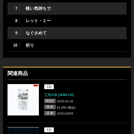
軽い気持ちで
7
レット・ミー
8
なぐさめて
9
祈り
10
関連商品
CD
三月の水 [SHM-CD]
発売日
2023.04.19
価 格
¥1,650 (税込)
品 番
UCCU-6255
CD