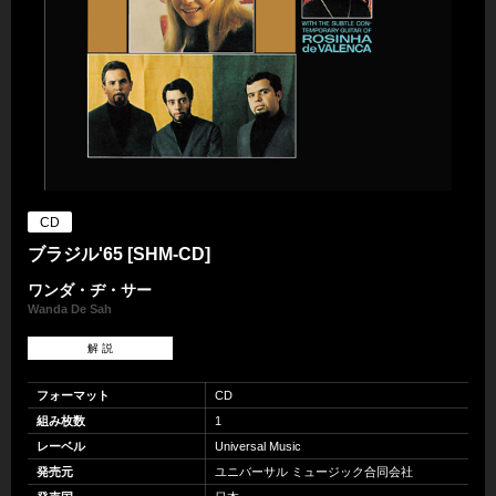
CD
ブラジル'65 [SHM-CD]
ワンダ・ヂ・サー
Wanda De Sah
解 説
フォーマット
CD
組み枚数
1
レーベル
Universal Music
発売元
ユニバーサル ミュージック合同会社