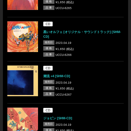
価 格
¥1,650 (税込)
品 番
UCCU-6265
CD
黒いオルフェ [オリジナル・サウンドトラック] [SHM-
CD]
発売日
2023.04.19
価 格
¥1,650 (税込)
品 番
UCCU-6266
CD
潮流 +4 [SHM-CD]
発売日
2023.04.19
価 格
¥1,650 (税込)
品 番
UCCU-6267
CD
ジョビン [SHM-CD]
発売日
2023.04.19
価 格
¥1,650 (税込)