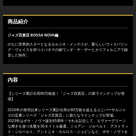
商品紹介
ジャズ百貨店 BOSSA NOVA編
のちに世界的スターとなるセルジオ・メンデスが、愛らしいウィスパリン
グ・ヴォイスを持つイパネマの娘ワンダ・ヂ・ザーとカリフォルニアで録
音した快作。
内容
【シリーズ累計出荷80万枚超！「ジャズ百貨店」の新ラインナップが登
場】
2016年の発売以来シリーズ累計出荷が80万枚を超えるユニバーサルジャ
ズの定番シリーズ「ジャズ百貨店」に新たなラインナップが登場。
2023年はボサ・ノヴァ誕生65周年！それを記念して、エヴァーグリーン
な輝きを放つ名盤を30タイトル厳選。ジョアン・ジルベルト、アストラッ
ド・ジルベルト、アントニオ・カルロス・ジョビンなど、ボサ・ノヴァを