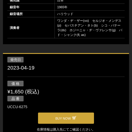
発売国
日本
録音年
1965年
録音場所
ハリウッド
ワンダ・ヂ・ザー(vo) セルジオ・メンデス
(p) セバスチアン・ネト(b) シコ・パテー
演奏者
ラ(ds) ホジーニャ・ヂ・ヴァレンサ(g) バ
ド・シャンク(fl, as)
発売日
2023-04-19
価 格
¥1,650 (税込)
品 番
UCCU-6275
BUY NOW
在庫情報は購入先にてご確認ください。