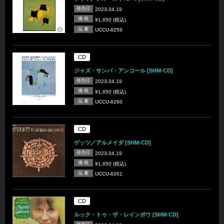
発売日
2023.04.19
価 格
¥1,650 (税込)
品 番
UCCU-6259
CD
ジャズ・サンバ・アンコール [SHM-CD]
発売日
2023.04.19
価 格
¥1,650 (税込)
品 番
UCCU-6260
CD
ゲッツ／アルメイダ [SHM-CD]
発売日
2023.04.19
価 格
¥1,650 (税込)
品 番
UCCU-6261
CD
ルック・トゥ・ザ・レインボウ [SHM-CD]