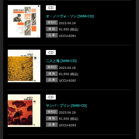
CD
オ・ノーヴォ・ソン [SHM-CD]
発売日
2023.04.19
価 格
¥1,650 (税込)
品 番
UCCU-6281
CD
二人と海 [SHM-CD]
発売日
2023.04.19
価 格
¥1,650 (税込)
品 番
UCCU-6282
CD
サンバ・ブリン [SHM-CD]
発売日
2023.04.19
価 格
¥1,650 (税込)
品 番
UCCU-6283