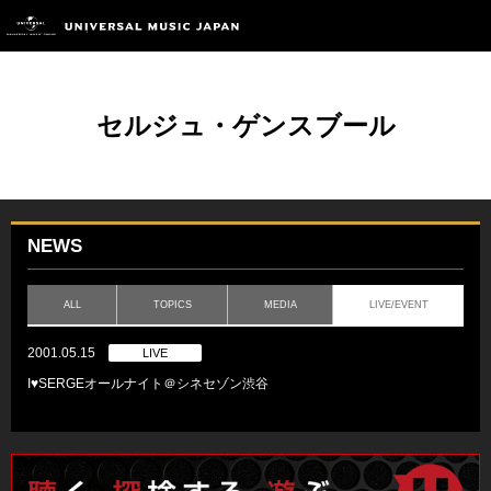
セルジュ・ゲンスブール
NEWS
ALL
TOPICS
MEDIA
LIVE/EVENT
2001.05.15
LIVE
I♥SERGEオールナイト＠シネセゾン渋谷