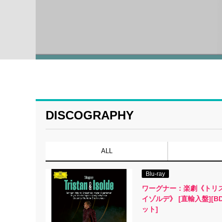
DISCOGRAPHY
ALL
Blu-ray
ワーグナー：楽劇《トリ
イゾルデ》 [直輸入盤][B
ット]