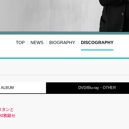
TOP
NEWS
BIOGRAPHY
DISCOGRAPHY
ALBUM
DVD/Blu-ray・OTHER
スタンと
D2枚組セ