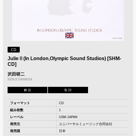
CD
JulieⅡ(In London,Olympic Sound Studios) [SHM-
CD]
沢田研二
KENJI SAWADA
解 説
歌 詞
フォーマット
CD
組み枚数
1
レーベル
USM JAPAN
発売元
ユニバーサルミュージック合同会社
発売国
日本