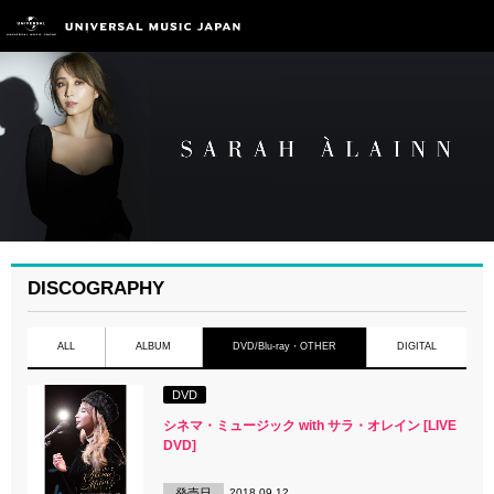
DISCOGRAPHY
ALL
ALBUM
DVD/Blu-ray・OTHER
DIGITAL
DVD
シネマ・ミュージック with サラ・オレイン [LIVE
DVD]
発売日
2018.09.12