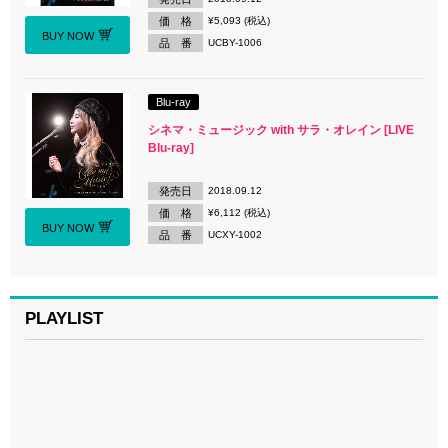
価 格
¥5,093 (税込)
BUY NOW
品 番
UCBY-1006
Blu-ray
シネマ・ミュージック with サラ・オレイン [LIVE
Blu-ray]
発売日
2018.09.12
価 格
¥6,112 (税込)
BUY NOW
品 番
UCXY-1002
PLAYLIST