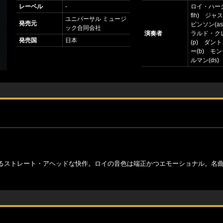
レーベル
-
ロイ・ハーグ
flh) ジ
ユニバーサル ミュージ
発売元
ビンソン(as,
ック合同会社
演奏者
ラルド・ク
発売国
日本
(p) ダン
ー(b) モ
ルマン(ds)
るストレート・アヘッドな快作。ロイの音色は端正かつエモーショナル。名