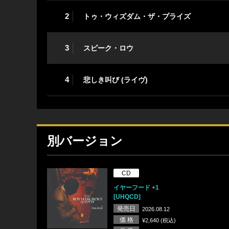
2
トゥ・ウィズダム・ザ・プライズ
3
スピーク・ロウ
4
悲しき叫び (ライヴ)
別バージョン
CD
イヤーフード +1
[UHQCD]
発売日
2026.08.12
価 格
¥2,640 (税込)