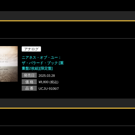
アナログ
ニアネス・オブ・ユー：
ザ・バラード・ブック [重
量盤2枚組][限定盤]
発売日
2025.03.28
価 格
¥8,800 (税込)
品 番
UCJU-9106/7