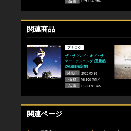
品 番
UCCU-46204
関連商品
アナログ
ザ・サウンド・オブ・サ
マー・ランニング [重量盤
2枚組][限定盤]
発売日
2025.03.28
価 格
¥8,800 (税込)
品 番
UCJU-9104/5
関連ページ