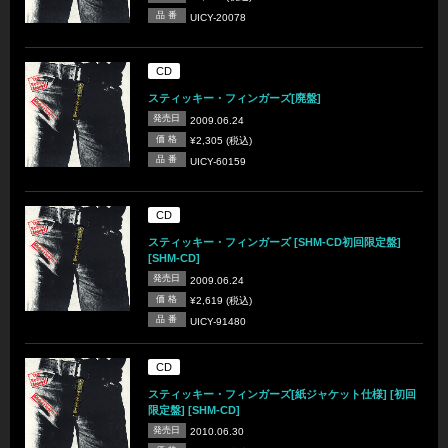
品 番
UICY-20078
CD
スティッキー・フィンガーズ[廃盤]
発売日
2009.06.24
価 格
¥2,305 (税込)
品 番
UICY-60159
CD
スティッキー・フィンガーズ [SHM-CD初回限定盤]
[SHM-CD]
発売日
2009.06.24
価 格
¥2,619 (税込)
品 番
UICY-91480
CD
スティッキー・フィンガーズ[紙ジャケット仕様] [初回
限定盤] [SHM-CD]
発売日
2010.06.30