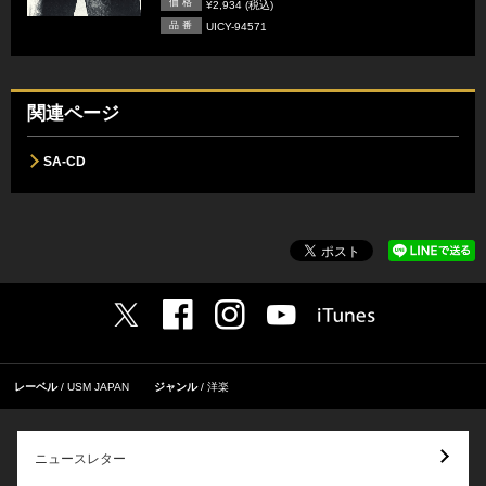
価 格
¥2,934 (税込)
品 番
UICY-94571
関連ページ
SA-CD
レーベル
USM JAPAN
ジャンル
洋楽
ニュースレター