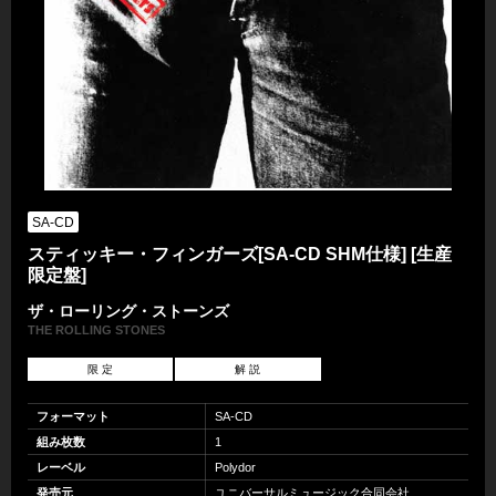
SA-CD
スティッキー・フィンガーズ[SA-CD SHM仕様] [生産
限定盤]
ザ・ローリング・ストーンズ
THE ROLLING STONES
限 定
解 説
フォーマット
SA-CD
組み枚数
1
レーベル
Polydor
発売元
ユニバーサルミュージック合同会社